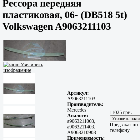
Рессора передняя
пластиковая, 06- (DB518 5t)
Volkswagen A9063211103
Увеличить
изображение
Артикул:
A9063211103
Производитель:
Mercedes
11025 грн.
Аналоги:
a9063211003,
Предзаказ по
a9063211403,
телефону
A9063210903
Применяемость: