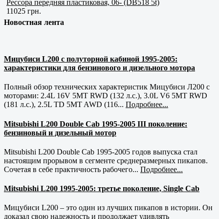
Рессора передняя пластиковая, 06- (DB518 5t)
11025 грн.
Новостная лента
Мицубиси L200 с полуторной кабиной 1995-2005:
характеристики для бензинового и дизельного мотора
Полный обзор технических характеристик Мицубиси Л200 с
моторами: 2.4L 16V 5MT RWD (132 л.с.), 3.0L V6 5MT RWD
(181 л.с.), 2.5L TD 5MT AWD (116...
Подробнее...
Mitsubishi L200 Double Cab 1995-2005 III поколение:
бензиновый и дизельный мотор
Mitsubishi L200 Double Cab 1995-2005 годов выпуска стал
настоящим прорывом в сегменте среднеразмерных пикапов.
Сочетая в себе практичность рабочего...
Подробнее...
Mitsubishi L200 1995-2005: третье поколение, Single Cab
Мицубиси L200 – это один из лучших пикапов в истории. Он
доказал свою надежность и продолжает удивлять