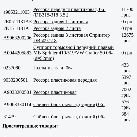
Рессора передняя пластиковая, 06-
11700
a9063211003
(DB315-318 3.5t)
грн.
2E0511131AE
Рессора задняя 1 листовая
0 грн.
2E1511131A
Рессора задняя 2 листа
0 грн.
Рессора задняя 3 листовая Спринтер
12675
A9063200206
DB509-518
грн.
Суппорт тормозной передний правый
A0044205883
MB Sprinter 419/519/VW Crafter 50 06-
0 грн.
(d=52mm)
433
0237080
Пыльник тяги, 06-
грн.
5397
9033200501
Рессора пластиковая передняя
грн.
7002
A9033200501
Рессора пластиковая
грн.
576
A9063330114
Сайлентблок рычага, (задний) 06-
грн.
384
31479
Сайлентблок рычага, (задний) 06-
грн.
Просмотренные товары: