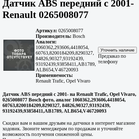
Датчик ABS передний с 2001-
Renault 0265008077
Артикул:
0265008077
Производитель:
Bosch
Аналоги:
1060362,293606,4418054,
60763,8200184209,8290327,
Предзаказ по
84826,90327,93192439,
телефону
93192439,93858411,AB1789,
ALB654,V46720093
Применяемость:
Renault Trafic, Opel Vivaro
Датчик ABS передний с 2001- на Renault Trafic, Opel Vivaro,
0265008077 Bosch фото, аналог 1060362,293606,4418054,
60763,8200184209,8290327, 84826,90327,93192439,
93192439,93858411,AB1789, ALB654,V46720093
Скидки вам и вашим друзьям на датчики в интернет магазине
ходовик. Звоните менеджерам по продажам и уточняйте
возможность получения сниженной цены.