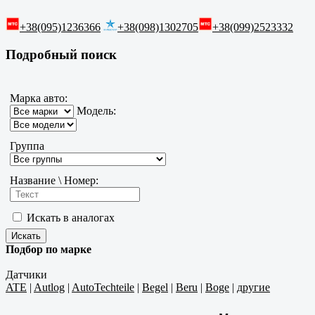
+38(095)1236366
+38(098)1302705
+38(099)2523332
Подробный поиск
Марка авто:
Модель:
Группа
Название \ Номер:
Искать в аналогах
Подбор по марке
Датчики
ATE
|
Autlog
|
AutoTechteile
|
Begel
|
Beru
|
Boge
|
другие