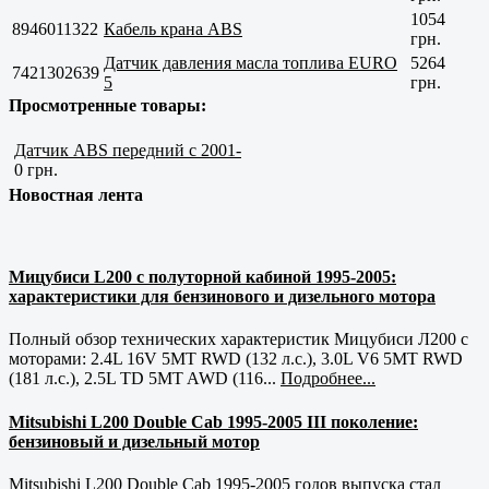
1054
8946011322
Кабель крана ABS
грн.
Датчик давления масла топлива EURO
5264
7421302639
5
грн.
Просмотренные товары:
Датчик ABS передний с 2001-
0 грн.
Новостная лента
Мицубиси L200 с полуторной кабиной 1995-2005:
характеристики для бензинового и дизельного мотора
Полный обзор технических характеристик Мицубиси Л200 с
моторами: 2.4L 16V 5MT RWD (132 л.с.), 3.0L V6 5MT RWD
(181 л.с.), 2.5L TD 5MT AWD (116...
Подробнее...
Mitsubishi L200 Double Cab 1995-2005 III поколение:
бензиновый и дизельный мотор
Mitsubishi L200 Double Cab 1995-2005 годов выпуска стал