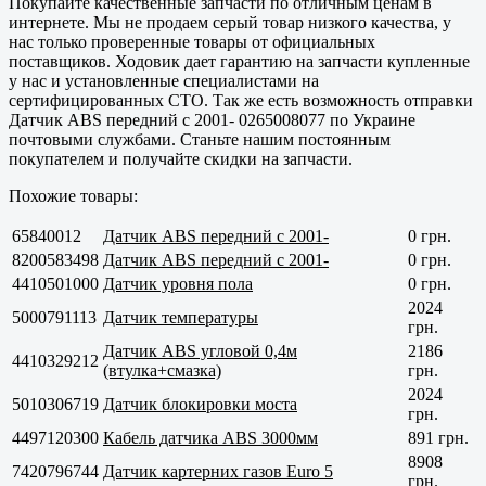
Покупайте
качественные
запчасти по отличным ценам в
интернете. Мы не продаем серый товар низкого качества, у
нас только проверенные товары от официальных
поставщиков. Ходовик дает гарантию на запчасти купленные
у нас и установленные специалистами на
сертифицированных СТО. Так же есть возможность отправки
Датчик ABS передний с 2001- 0265008077 по Украине
почтовыми службами. Станьте нашим постоянным
покупателем и получайте скидки на запчасти.
Похожие товары:
65840012
Датчик ABS передний с 2001-
0 грн.
8200583498
Датчик ABS передний с 2001-
0 грн.
4410501000
Датчик уровня пола
0 грн.
2024
5000791113
Датчик температуры
грн.
Датчик ABS угловой 0,4м
2186
4410329212
(втулка+смазка)
грн.
2024
5010306719
Датчик блокировки моста
грн.
4497120300
Кабель датчика ABS 3000мм
891 грн.
8908
7420796744
Датчик картерних газов Euro 5
грн.