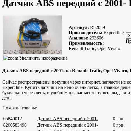
Датчик ABS передний с 2001- 
Артикул:
R52059
Производитель:
Expert line
Аналоги:
293606
Пр
Применяемость:
Renault Trafic, Opel Vivaro
Увеличить изображение
Датчик ABS передний с 2001- на Renault Trafic, Opel Vivaro, 
Сейчас распространены покупки через интернет, запчасти не е
Expert line. Купить датчики на Рено очень легко, а главное де
буквально через день, в удобном для вас месте пункта выдачи 
день.
Похожие товары:
65840012
Датчик ABS передний с 2001-
0 грн.
8200583498
Датчик ABS передний с 2001-
0 грн.