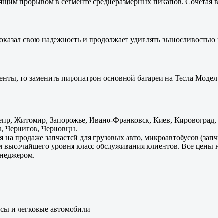
оящим прорывом в сегменте среднеразмерных пикапов. Сочетая в 
оказал свою надежность и продолжает удивлять выносливостью 
енты, то заменить пиропатрон основной батареи на Тесла Модел 
пр, Житомир, Запорожье, Ивано-Франковск, Киев, Кировоград, Л
, Чернигов, Черновцы.
 на продаже запчастей для грузовых авто, микроавтобусов (зап
м высочайшего уровня класс обслуживания клиентов. Все цены 
енеджером.
усы и легковые автомобили.