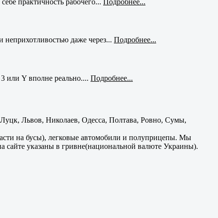
себе практичность рабочего...
Подробнее...
и неприхотливостью даже через...
Подробнее...
3 или Y вполне реально....
Подробнее...
уцк, Львов, Николаев, Одесса, Полтава, Ровно, Сумы,
части на бусы), легковые автомобили и полуприцепы. Мы
на сайте указаны в гривне(национальной валюте Украины).