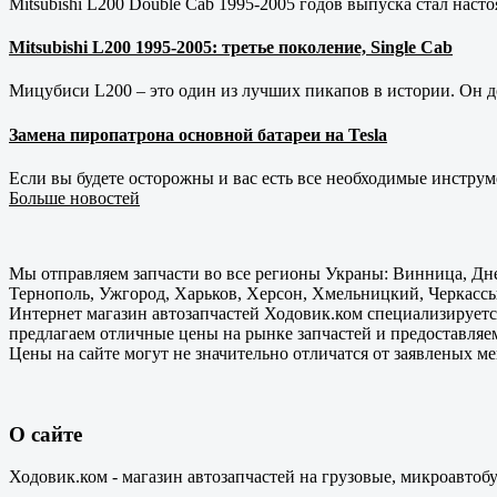
Mitsubishi L200 Double Cab 1995-2005 годов выпуска стал наст
Mitsubishi L200 1995-2005: третье поколение, Single Cab
Мицубиси L200 – это один из лучших пикапов в истории. Он д
Замена пиропатрона основной батареи на Tesla
Если вы будете осторожны и вас есть все необходимые инструм
Больше новостей
Мы отправляем запчасти во все регионы Украны: Винница, Дне
Тернополь, Ужгород, Харьков, Херсон, Хмельницкий, Черкассы
Интернет магазин автозапчастей Ходовик.ком специализируется
предлагаем отличные цены на рынке запчастей и предоставляе
Цены на сайте могут не значительно отличатся от заявленых м
О сайте
Ходовик.ком - магазин автозапчастей на грузовые, микроавтоб