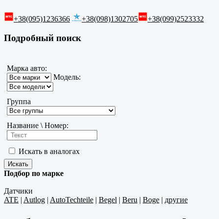
+38(095)1236366
+38(098)1302705
+38(099)2523332
Подробный поиск
Марка авто:
Модель:
Группа
Название \ Номер:
Искать в аналогах
Подбор по марке
Датчики
ATE
|
Autlog
|
AutoTechteile
|
Begel
|
Beru
|
Boge
|
другие