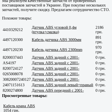
Мы реализуем качественные запчасти от проверенных
поставщиков запчастей в Украине. При покупке нескольких
запчастей, получите скидку. Предлагаем сотрудничество СТО.
Похожие товары:
Датчик ABS угловой 0,4м
2186
4410329212
(втулка+смазка)
грн.
891
4497120300
Кабель датчика ABS 3000мм
грн.
970
4497120230
Кабель датчика ABS 2300mm
грн.
8200037443
Датчик ABS задний с 2001-
0 грн.
AS4197
Датчик ABS задний с 2001-
0 грн.
8200724127
Датчик ABS задний с 2001-
0 грн.
0265008078
Датчик ABS задний с 2001-
0 грн.
30820007240127
Датчик ABS задний с 2001-
0 грн.
24071151613
Датчик ABS задний левый=правый
0 грн.
8200274800
Датчик ABS передний с 2001-
0 грн.
Просмотренные товары:
Кабель крана ABS
1054 грн.