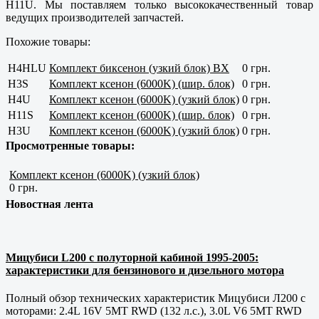
H11U. Мы поставляем только высококачественный товар
ведущих производителей запчастей.
Похожие товары:
H4HLU
Комплект биксенон (узкий блок) BX
0 грн.
H3S
Комплект ксенон (6000K) (шир. блок)
0 грн.
H4U
Комплект ксенон (6000K) (узкий блок)
0 грн.
H11S
Комплект ксенон (6000K) (шир. блок)
0 грн.
H3U
Комплект ксенон (6000K) (узкий блок)
0 грн.
Просмотренные товары:
Комплект ксенон (6000K) (узкий блок)
0 грн.
Новостная лента
Мицубиси L200 с полуторной кабиной 1995-2005:
характеристики для бензинового и дизельного мотора
Полный обзор технических характеристик Мицубиси Л200 с
моторами: 2.4L 16V 5MT RWD (132 л.с.), 3.0L V6 5MT RWD