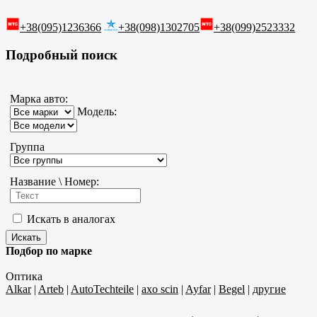
+38(095)1236366
+38(098)1302705
+38(099)2523332
Подробный поиск
Марка авто:
Модель:
Группа
Название \ Номер:
Искать в аналогах
Подбор по марке
Оптика
Alkar
|
Arteb
|
AutoTechteile
|
axo scin
|
Ayfar
|
Begel
|
другие