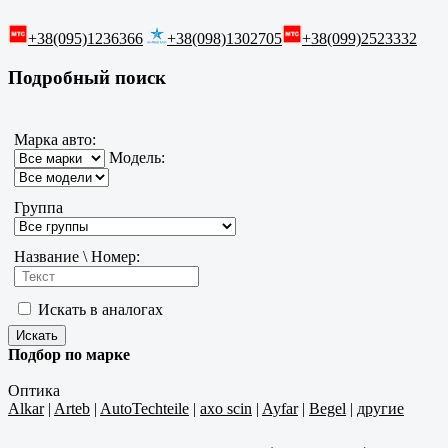
+38(095)1236366
+38(098)1302705
+38(099)2523332
Подробный поиск
Марка авто:
Модель:
Группа
Название \ Номер:
Искать в аналогах
Подбор по марке
Оптика
Alkar
|
Arteb
|
AutoTechteile
|
axo scin
|
Ayfar
|
Begel
|
другие