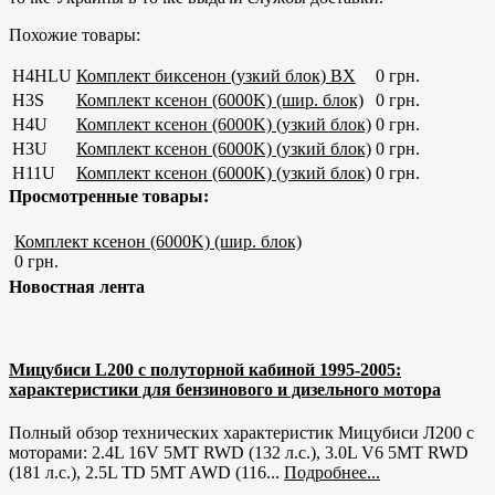
Похожие товары:
H4HLU
Комплект биксенон (узкий блок) BX
0 грн.
H3S
Комплект ксенон (6000K) (шир. блок)
0 грн.
H4U
Комплект ксенон (6000K) (узкий блок)
0 грн.
H3U
Комплект ксенон (6000K) (узкий блок)
0 грн.
H11U
Комплект ксенон (6000K) (узкий блок)
0 грн.
Просмотренные товары:
Комплект ксенон (6000K) (шир. блок)
0 грн.
Новостная лента
Мицубиси L200 с полуторной кабиной 1995-2005:
характеристики для бензинового и дизельного мотора
Полный обзор технических характеристик Мицубиси Л200 с
моторами: 2.4L 16V 5MT RWD (132 л.с.), 3.0L V6 5MT RWD
(181 л.с.), 2.5L TD 5MT AWD (116...
Подробнее...