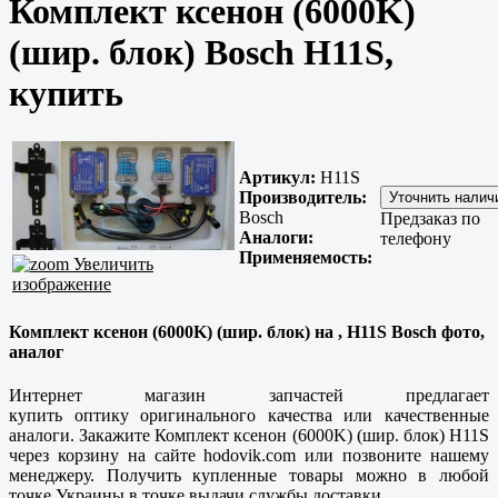
Комплект ксенон (6000K)
(шир. блок) Bosch H11S,
купить
Артикул:
H11S
Производитель:
Bosch
Предзаказ по
Аналоги:
телефону
Применяемость:
Увеличить
изображение
Комплект ксенон (6000K) (шир. блок) на , H11S Bosch фото,
аналог
Интернет магазин запчастей предлагает
купить оптику оригинального качества или качественные
аналоги. Закажите Комплект ксенон (6000K) (шир. блок) H11S
через корзину на сайте hodovik.com или позвоните нашему
менеджеру. Получить купленные товары можно в любой
точке Украины в точке выдачи службы доставки.