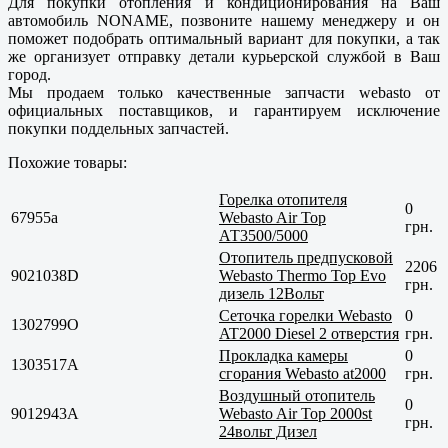
Для покупки отопления и кондиционирования на Ваш
автомобиль NONAME, позвоните нашему менеджеру и он
поможет подобрать оптимальный вариант для покупки, а так
же организует отправку детали курьерской службой в Ваш
город.
Мы продаем только
качественные
запчасти webasto от
официальных поставщиков, и гарантируем исключение
покупки поддельных запчастей.
Похожие товары:
Горелка отопителя
0
67955a
Webasto Air Top
грн.
АТ3500/5000
Отопитель предпусковой
2206
9021038D
Webasto Thermo Top Evo
грн.
дизель 12Вольт
Сеточка горелки Webasto
0
1302799O
AT2000 Diesel 2 отверстия
грн.
Прокладка камеры
0
1303517A
сгорания Webasto at2000
грн.
Воздушный отопитель
0
9012943A
Webasto Air Top 2000st
грн.
24вольт Дизел