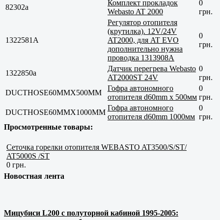
Комплект прокладок
0
82302a
Webasto AT 2000
грн.
Регулятор отопителя
(крутилка). 12V/24V
0
1322581A
AT2000, для AT EVO
грн.
дополнительно нужна
проводка 1313908A
Датчик перегрева Webasto
0
1322850a
AT2000ST 24V
грн.
Гофра автономного
0
DUCTHOSE60MMX500MM
отопителя d60mm x 500мм
грн.
Гофра автономного
0
DUCTHOSE60MMX1000MM
отопителя d60mm 1000мм
грн.
Просмотренные товары:
Сеточка горелки отопителя WEBASTO AT3500/S/ST/
AT5000S /ST
0 грн.
Новостная лента
Мицубиси L200 с полуторной кабиной 1995-2005: