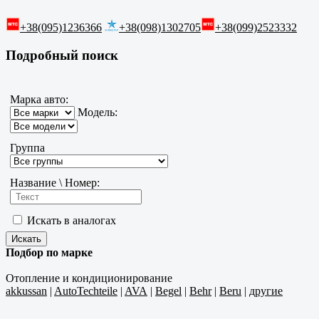
+38(095)1236366
+38(098)1302705
+38(099)2523332
Подробный поиск
Марка авто:
Модель:
Группа
Название \ Номер:
Искать в аналогах
Подбор по марке
Отопление и кондиционирование
akkussan
|
AutoTechteile
|
AVA
|
Begel
|
Behr
|
Beru
|
другие