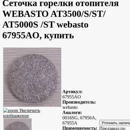
Сеточка горелки отопителя
WEBASTO AT3500/S/ST/
AT5000S /ST webasto
67955AO, купить
Артикул:
67955AO
Производитель:
webasto
Увеличить
Аналоги:
изображение
0016SG, 67956A,
67955A
Применяемость:
Предзаказ по