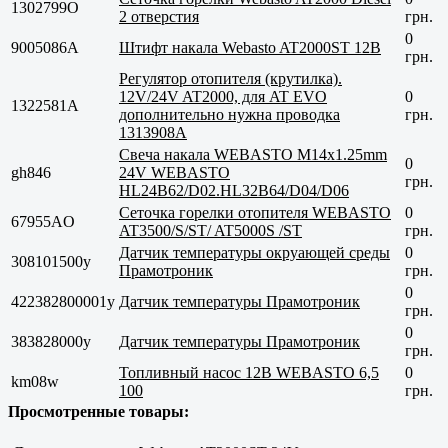
1302799O
2 отверстия
грн.
0
9005086A
Штифт накала Webasto AT2000ST 12В
грн.
Регулятор отопителя (крутилка).
12V/24V AT2000, для AT EVO
0
1322581A
дополнительно нужна проводка
грн.
1313908A
Свеча накала WEBASTO M14x1.25mm
0
gh846
24V WEBASTO
грн.
HL24B62/D02.HL32B64/D04/D06
Сеточка горелки отопителя WEBASTO
0
67955AO
AT3500/S/ST/ AT5000S /ST
грн.
Датчик температуры окруающей среды
0
308101500у
Прамотроник
грн.
0
422382800001у
Датчик температуры Прамотроник
грн.
0
383828000у
Датчик температуры Прамотроник
грн.
Топливный насос 12В WEBASTO 6,5
0
km08w
100
грн.
Просмотренные товары: