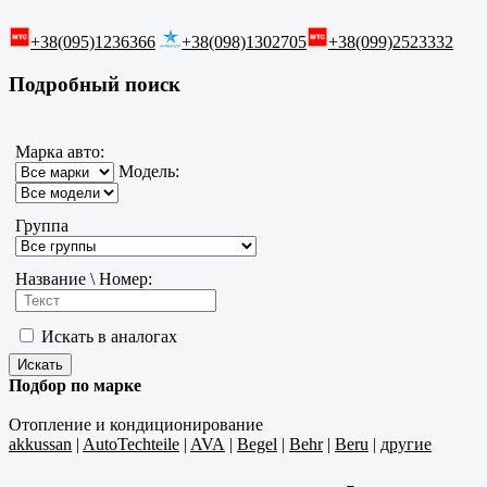
+38(095)1236366
+38(098)1302705
+38(099)2523332
Подробный поиск
Марка авто:
Модель:
Группа
Название \ Номер:
Искать в аналогах
Подбор по марке
Отопление и кондиционирование
akkussan
|
AutoTechteile
|
AVA
|
Begel
|
Behr
|
Beru
|
другие