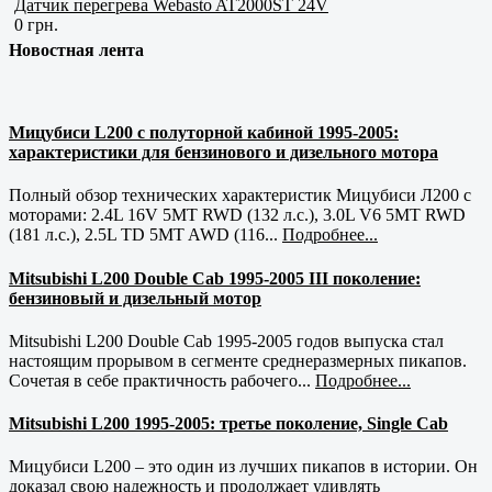
Датчик перегрева Webasto AT2000ST 24V
0 грн.
Новостная лента
Мицубиси L200 с полуторной кабиной 1995-2005:
характеристики для бензинового и дизельного мотора
Полный обзор технических характеристик Мицубиси Л200 с
моторами: 2.4L 16V 5MT RWD (132 л.с.), 3.0L V6 5MT RWD
(181 л.с.), 2.5L TD 5MT AWD (116...
Подробнее...
Mitsubishi L200 Double Cab 1995-2005 III поколение:
бензиновый и дизельный мотор
Mitsubishi L200 Double Cab 1995-2005 годов выпуска стал
настоящим прорывом в сегменте среднеразмерных пикапов.
Сочетая в себе практичность рабочего...
Подробнее...
Mitsubishi L200 1995-2005: третье поколение, Single Cab
Мицубиси L200 – это один из лучших пикапов в истории. Он
доказал свою надежность и продолжает удивлять