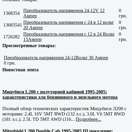
Преобразователь напряжения 24-12V 12
0
1368354
Ампер
грн.
Преобразователь напряжения с 24 в 12 вольт
0
13683541
20 Ампер
грн.
Преобразователь напряжения с 12 в 24 Вольт
0
1726282
15Ампер
грн.
Просмотренные товары:
Преобразователь напряжения 24-12Вольт 30 Ампер
0 грн.
Новостная лента
Мицубиси L200 с полуторной кабиной 1995-2005:
характеристики для бензинового и дизельного мотора
Полный обзор технических характеристик Мицубиси Л200 с
моторами: 2.4L 16V 5MT RWD (132 л.с.), 3.0L V6 5MT RWD
(181 л.с.), 2.5L TD 5MT AWD (116...
Подробнее...
Mitsubishi L200 Double Cab 1995-2005 III поколение: