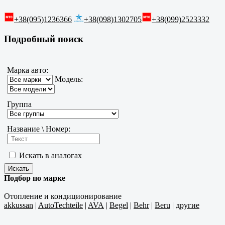
+38(095)1236366
+38(098)1302705
+38(099)2523332
Подробный поиск
Марка авто:
Модель:
Группа
Название \ Номер:
Искать в аналогах
Подбор по марке
Отопление и кондиционирование
akkussan
|
AutoTechteile
|
AVA
|
Begel
|
Behr
|
Beru
|
другие