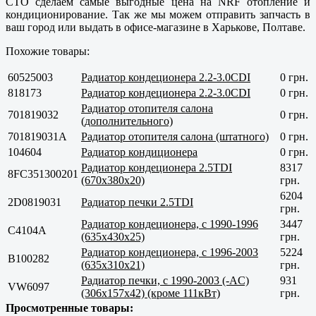
СТО сделаем самые выгодные цена на NRF отопление и
кондиционирование. Так же мы можем отправить запчасть в
ваш город или выдать в офисе-магазине в Харькове, Полтаве.
Похожие товары:
60525003
Радиатор кондеционера 2.2-3.0CDI
0 грн.
818173
Радиатор кондеционера 2.2-3.0CDI
0 грн.
Радиатор отопителя салона
701819032
0 грн.
(дополнительного)
701819031А
Радиатор отопителя салона (штатного)
0 грн.
104604
Радиатор кондиционера
0 грн.
Радиатор кондеционера 2.5TDI
8317
8FC351300201
(670x380x20)
грн.
6204
2D0819031
Радиатор печки 2.5TDI
грн.
Радиатор кондеционера, с 1990-1996
3447
C4104A
(635x430x25)
грн.
Радиатор кондеционера, с 1996-2003
5224
B100282
(635x310x21)
грн.
Радиатор печки, с 1990-2003 (-AC)
931
VW6097
(306x157x42) (кроме 111кВт)
грн.
Просмотренные товары: