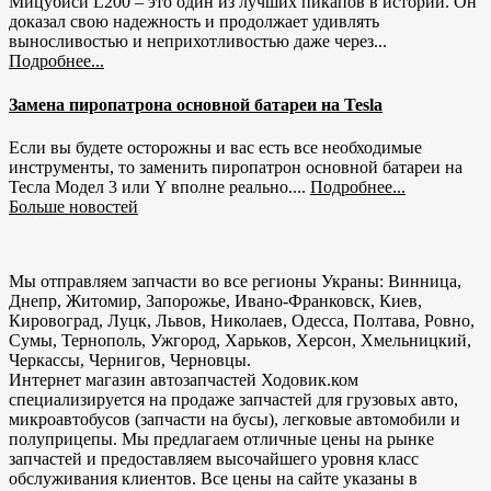
Мицубиси L200 – это один из лучших пикапов в истории. Он
доказал свою надежность и продолжает удивлять
выносливостью и неприхотливостью даже через...
Подробнее...
Замена пиропатрона основной батареи на Tesla
Если вы будете осторожны и вас есть все необходимые
инструменты, то заменить пиропатрон основной батареи на
Тесла Модел 3 или Y вполне реально....
Подробнее...
Больше новостей
Мы отправляем запчасти во все регионы Украны: Винница,
Днепр, Житомир, Запорожье, Ивано-Франковск, Киев,
Кировоград, Луцк, Львов, Николаев, Одесса, Полтава, Ровно,
Сумы, Тернополь, Ужгород, Харьков, Херсон, Хмельницкий,
Черкассы, Чернигов, Черновцы.
Интернет магазин автозапчастей Ходовик.ком
специализируется на продаже запчастей для грузовых авто,
микроавтобусов (запчасти на бусы), легковые автомобили и
полуприцепы. Мы предлагаем отличные цены на рынке
запчастей и предоставляем высочайшего уровня класс
обслуживания клиентов. Все цены на сайте указаны в