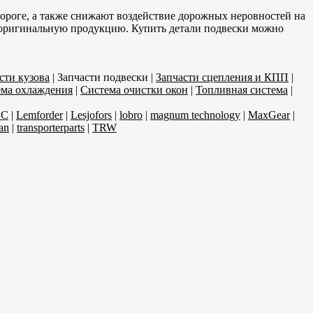
дороге, а также снижают воздействие дорожных неровностей на
, оригинальную продукцию. Купить детали подвески можно
сти кузова
|
Запчасти подвески
|
Запчасти сцепления и КПП
|
ма охлаждения
|
Система очистки окон
|
Топливная система
|
CC
|
Lemforder
|
Lesjofors
|
lobro
|
magnum technology
|
MaxGear
|
an
|
transporterparts
|
TRW