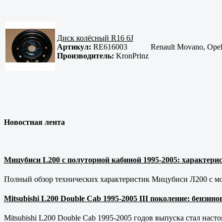
Диск колёсный R16 6J
Артикул:
RE616003
Renault Movano, Opel
Производитель:
KronPrinz
Новостная лента
Мицубиси L200 с полуторной кабиной 1995-2005: характерис
Полный обзор технических характеристик Мицубиси Л200 с мот
Mitsubishi L200 Double Cab 1995-2005 III поколение: бензи
Mitsubishi L200 Double Cab 1995-2005 годов выпуска стал наст