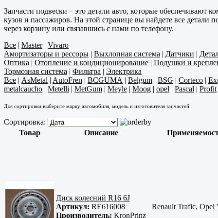
Запчасти подвески – это детали авто, которые обеспечивают 
кузов и пассажиров. На этой странице вы найдете все детали
через корзину или связавшись с нами по телефону.
Все
|
Master
|
Vivaro
Амортизаторы и рессоры
|
Выхлопная система
|
Датчики
|
Дета
Оптика
|
Отопление и кондиционирование
|
Подушки и крепле
Тормозная система
|
Фильтра
|
Электрика
Все
|
AsMetal
|
AutoFren
|
BCGUMA
|
Belgum
|
BSG
|
Corteco
|
Exp
metalcaucho
|
Metelli
|
MetGum
|
Meyle
|
Moog
|
opel
|
Pascal
|
Profit
Для сортировки выберите марку автомобиля, модель и изготовителя запчастей.
Сортировка:
Товар
Описание
Применяемос
Диск колесний R16 6J
Артикул:
RE616008
Renault Trafic, Opel
Производитель:
KronPrinz