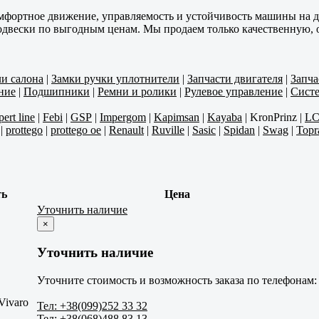
комфортное движение, управляемость и устойчивость машины на 
 подвески по выгодным ценам. Мы продаем только качественную
ли салона
|
Замки ручки уплотнители
|
Запчасти двигателя
|
Запча
ние
|
Подшипники
|
Ремни и ролики
|
Рулевое управление
|
Систе
ert line
|
Febi
|
GSP
|
Impergom
|
Kapimsan
|
Kayaba
|
KronPrinz
|
L
|
prottego
|
prottego oe
|
Renault
|
Ruville
|
Sasic
|
Spidan
|
Swag
|
Topr
ть
Цена
Уточнить наличие
×
Уточнить наличие
Уточните стоимость и возможность заказа по телефонам:
 Vivaro
Тел: +38(099)252 33 32
Тел: +38(068)488 83 13