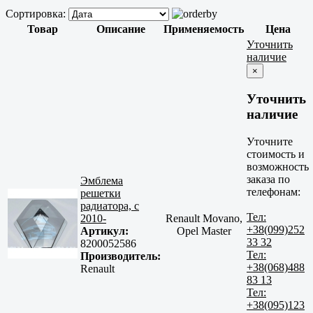
Сортировка:
Товар
Описание
Применяемость
Цена
Уточнить
наличие
×
Уточнить
наличие
Уточните
стоимость и
возможность
заказа по
Эмблема
телефонам:
решетки
радиатора, с
Тел:
2010-
Renault Movano,
+38(099)252
Артикул:
Opel Master
33 32
8200052586
Тел:
Производитель:
+38(068)488
Renault
83 13
Тел:
+38(095)123