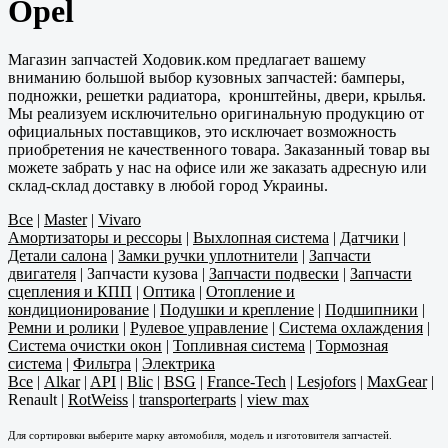
Opel
Магазин запчастей Ходовик.ком предлагает вашему
вниманию большой выбор кузовных запчастей: бамперы,
подножки, решетки радиатора, кронштейны, двери, крылья.
Мы реализуем исключительно оригинальную продукцию от
официальных поставщиков, это исключает возможность
приобретения не качественного товара. Заказанный товар вы
можете забрать у нас на офисе или же заказать адресную или
склад-склад доставку в любой город Украины.
Все
|
Master
|
Vivaro
Амортизаторы и рессоры
|
Выхлопная система
|
Датчики
|
Детали салона
|
Замки ручки уплотнители
|
Запчасти
двигателя
|
Запчасти кузова
|
Запчасти подвески
|
Запчасти
сцепления и КПП
|
Оптика
|
Отопление и
кондиционирование
|
Подушки и крепление
|
Подшипники
|
Ремни и ролики
|
Рулевое управление
|
Система охлаждения
|
Система очистки окон
|
Топливная система
|
Тормозная
система
|
Фильтра
|
Электрика
Все
|
Alkar
|
API
|
Blic
|
BSG
|
France-Tech
|
Lesjofors
|
MaxGear
|
Renault
|
RotWeiss
|
transporterparts
|
view max
Для сортировки выберите марку автомобиля, модель и изготовителя запчастей.