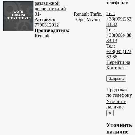
телефонам:
раздвижной
двери, нижний
Тел:
01-
Renault Trafic,
+38(099)252
Артикул:
Opel Vivaro
33 32
7700312012
Тел:
Производитель:
+38(068)488
Renault
83 13
Тел:
+38(095)123
63 66
Перейти на
Контакты
Закрыть
Предзаказ
по телефону
Уточнить
наличие
×
Уточнить
наличие