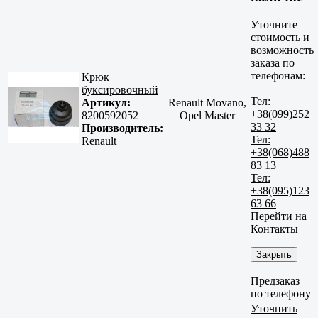
Уточните
стоимость и
возможность
заказа по
телефонам:
Крюк
буксировочный
Тел:
Артикул:
Renault Movano,
+38(099)252
8200592052
Opel Master
33 32
Производитель:
Тел:
Renault
+38(068)488
83 13
Тел:
+38(095)123
63 66
Перейти на
Контакты
Закрыть
Предзаказ
по телефону
Уточнить