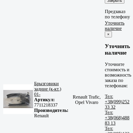
Закрыть
Предзаказ
по телефону
Уточнить
наличие
×
Уточнить
наличие
Уточните
стоимость и
возможность
заказа по
Брызговики
телефонам:
задние (к-кт.)
01-
Тел:
Renault Trafic,
Артикул:
+38(099)252
Opel Vivaro
7711218337
33 32
Производитель:
Тел:
Renault
+38(068)488
83 13
Тел: