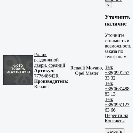
×
Уточнить
наличие
Уточните
стоимость и
возможность
заказа по
Ролик
телефонам:
раздвижной
двери, средний
Тел:
Renault Movano,
Артикул:
+38(099)252
Opel Master
777648642R
33 32
Производитель:
Тел:
Renault
+38(068)488
83 13
Тел:
+38(095)123
63 66
Перейти на
Контакты
Закрыть