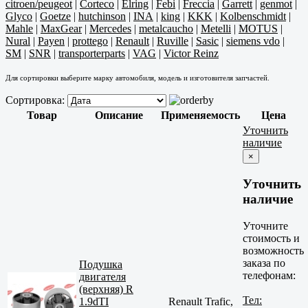
citroen/peugeot
|
Corteco
|
Elring
|
Febi
|
Freccia
|
Garrett
|
genmot
|
Glyco
|
Goetze
|
hutchinson
|
INA
|
king
|
KKK
|
Kolbenschmidt
|
Mahle
|
MaxGear
|
Mercedes
|
metalcaucho
|
Metelli
|
MOTUS
|
Nural
|
Payen
|
prottego
|
Renault
|
Ruville
|
Sasic
|
siemens vdo
|
SM
|
SNR
|
transporterparts
|
VAG
|
Victor Reinz
Для сортировки выберите марку автомобиля, модель и изготовителя запчастей.
Сортировка:
Товар
Описание
Применяемость
Цена
Уточнить
наличие
×
Уточнить
наличие
Уточните
стоимость и
возможность
заказа по
Подушка
телефонам:
двигателя
(верхняя) R
Тел:
1.9dTI
Renault Trafic,