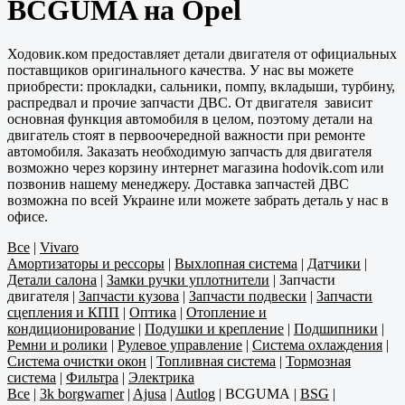
BCGUMA на Opel
Ходовик.ком предоставляет детали двигателя от официальных
поставщиков оригинального качества. У нас вы можете
приобрести: прокладки, сальники, помпу, вкладыши, турбину,
распредвал и прочие запчасти ДВС. От двигателя зависит
основная функция автомобиля в целом, поэтому детали на
двигатель стоят в первоочередной важности при ремонте
автомобиля. Заказать необходимую запчасть для двигателя
возможно через корзину интернет магазина hodovik.com или
позвонив нашему менеджеру. Доставка запчастей ДВС
возможна по всей Украине или можете забрать деталь у нас в
офисе.
Все
|
Vivaro
Амортизаторы и рессоры
|
Выхлопная система
|
Датчики
|
Детали салона
|
Замки ручки уплотнители
|
Запчасти
двигателя
|
Запчасти кузова
|
Запчасти подвески
|
Запчасти
сцепления и КПП
|
Оптика
|
Отопление и
кондиционирование
|
Подушки и крепление
|
Подшипники
|
Ремни и ролики
|
Рулевое управление
|
Система охлаждения
|
Система очистки окон
|
Топливная система
|
Тормозная
система
|
Фильтра
|
Электрика
Все
|
3k borgwarner
|
Ajusa
|
Autlog
|
BCGUMA
|
BSG
|