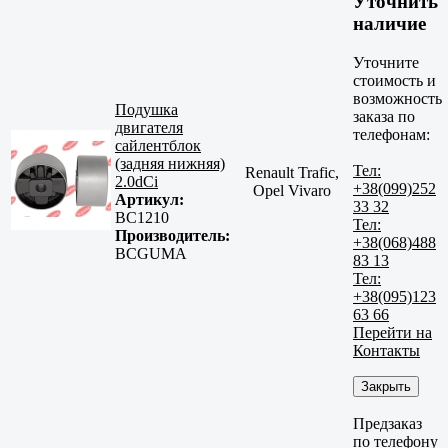
Уточнить
наличие
Уточните
стоимость и
возможность
Подушка
заказа по
двигателя
телефонам:
сайлентблок
(задняя нижняя)
Тел:
Renault Trafic,
2.0dCi
+38(099)252
Opel Vivaro
Артикул:
33 32
BC1210
Тел:
Производитель:
+38(068)488
BCGUMA
83 13
Тел:
+38(095)123
63 66
Перейти на
Контакты
Закрыть
Предзаказ
по телефону