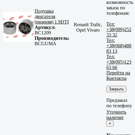
возможность
заказа по
Подушка
телефонам:
двигателя
(нижняя) 1.9DTI
Тел:
Renault Trafic,
Артикул:
+38(099)252
Opel Vivaro
BC1209
33 32
Производитель:
Тел:
BCGUMA
+38(068)488
83 13
Тел:
+38(095)123
63 66
Перейти на
Контакты
Закрыть
Предзаказ
по телефону
Уточнить
наличие
×