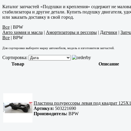
Каталог запчастей «Подушки и крепления» содержит не малов
стабилизатора и другие детали. Купить подушку двигателя, уд
или заказать доставку в свой город.
Все
|
BPW
Авто химия и масла
|
Амортизаторы и рессоры
|
Датчики
|
Запч
Все
|
BPW
Для сортировки выберите марку автомобиля, модель и изготовителя запчастей.
Сортировка:
Товар
Описание
Пластина полурессоры левая под квадрат 125X
Артикул:
503221690
Производитель:
BPW