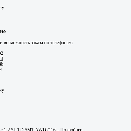
ну
ие
и возможность заказа по телефонам:
32
13
66
ы
ну
с.), 2.5L TD 5MT AWD (116...
Подробнее...