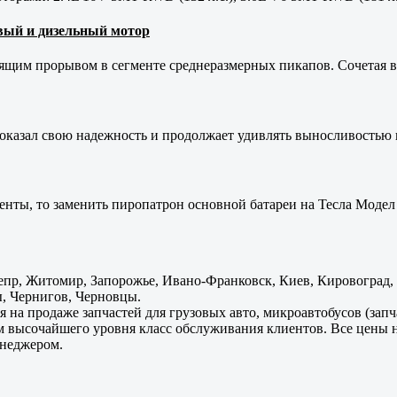
новый и дизельный мотор
оящим прорывом в сегменте среднеразмерных пикапов. Сочетая в 
оказал свою надежность и продолжает удивлять выносливостью 
енты, то заменить пиропатрон основной батареи на Тесла Модел 
пр, Житомир, Запорожье, Ивано-Франковск, Киев, Кировоград, Л
, Чернигов, Черновцы.
 на продаже запчастей для грузовых авто, микроавтобусов (зап
м высочайшего уровня класс обслуживания клиентов. Все цены 
енеджером.