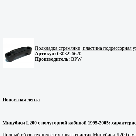
Подкладка стремянки, пластина подрессорная уз
Артикул:
0303226620
Производитель:
BPW
Новостная лента
Мицубиси L200 с полуторной кабиной 1995-2005: характерис
Полный обзор технических характеристик Мицубиси Л200 с мот