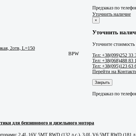
Предзаказ по телефо
Уточнить наличие
×
Уточнить налич
Уточните стоимость 
кая, 2отв, L=150
BPW
Тел: +38(099)252 33 
Тел: +38(068)488 83 
Тел: +38(095)123 63 
Перейти на Контакт
Закрыть
Предзаказ по телефо
тики для бензинового и дизельного мотора
орами: 2.4L 16V 5MT RWD (132 л.с.), 3.0L V6 5MT RWD (181 л.