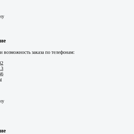
ну
ие
и возможность заказа по телефонам:
32
13
66
ы
ну
ие