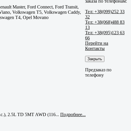
заказа по телефонам:
Renault Master, Ford Connect, Ford Transit,
Тел: +38(099)252 33
s Viano, Volkswagen T5, Volkswagen Caddy,
32
lkswagen T4, Opel Movano
Тел: +38(068)488 83
13
Тел: +38(095)123 63
66
Перейти на
Контакты
Закрыть
Предзаказ по
телефону
с.), 2.5L TD 5MT AWD (116...
Подробнее...