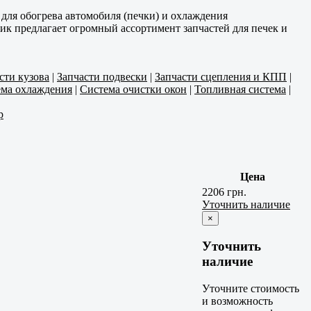
 для обогрева автомобиля (печки) и охлаждения
ик предлагает огромный ассортимент запчастей для печек и
сти кузова
|
Запчасти подвески
|
Запчасти сцепления и КПП
|
ма охлаждения
|
Система очистки окон
|
Топливная система
|
р
Цена
2206 грн.
Уточнить наличие
×
Уточнить
наличие
Уточните стоимость
и возможность