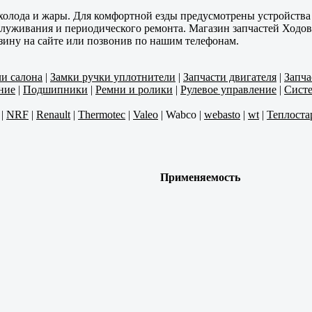
 холода и жары. Для комфортной езды предусмотрены устройства
служивания и периодического ремонта. Магазин запчастей Ходов
зину на сайте или позвонив по нашим телефонам.
ли салона
|
Замки ручки уплотнители
|
Запчасти двигателя
|
Запча
ние
|
Подшипники
|
Ремни и ролики
|
Рулевое управление
|
Систе
|
NRF
|
Renault
|
Thermotec
|
Valeo
|
Wabco
|
webasto
|
wt
|
Теплоста
Применяемость