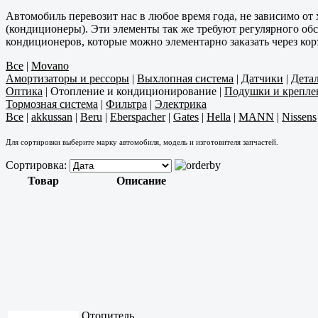
Автомобиль перевозит нас в любое время года, не зависимо от
(кондиционеры). Эти элементы так же требуют регулярного об
кондиционеров, которые можно элементарно заказать через кор
Все
|
Movano
Амортизаторы и рессоры
|
Выхлопная система
|
Датчики
|
Дета
Оптика
|
Отопление и кондиционирование
|
Подушки и крепле
Тормозная система
|
Фильтра
|
Электрика
Все
|
akkussan
|
Beru
|
Eberspacher
|
Gates
|
Hella
|
MANN
|
Nissens
Для сортировки выберите марку автомобиля, модель и изготовителя запчастей.
Сортировка:
Товар
Описание
Отопитель