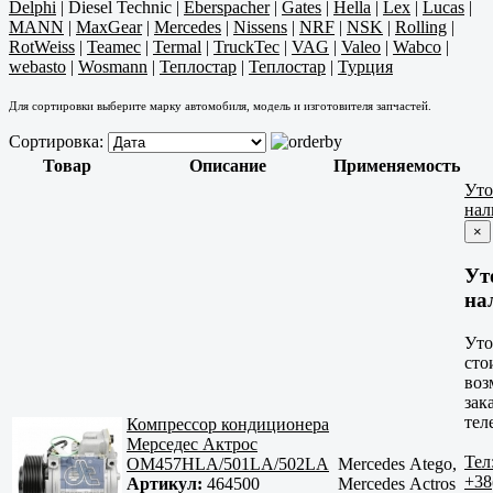
Delphi
|
Diesel Technic
|
Eberspacher
|
Gates
|
Hella
|
Lex
|
Lucas
|
MANN
|
MaxGear
|
Mercedes
|
Nissens
|
NRF
|
NSK
|
Rolling
|
RotWeiss
|
Teamec
|
Termal
|
TruckTec
|
VAG
|
Valeo
|
Wabco
|
webasto
|
Wosmann
|
Теплостар
|
Теплостар
|
Турция
Для сортировки выберите марку автомобиля, модель и изготовителя запчастей.
Сортировка:
Товар
Описание
Применяемость
Уто
нал
×
Ут
на
Уто
сто
воз
зак
тел
Компрессор кондиционера
Мерседес Актрос
Тел
OM457HLA/501LA/502LA
Mercedes Atego,
+38
Артикул:
464500
Mercedes Actros