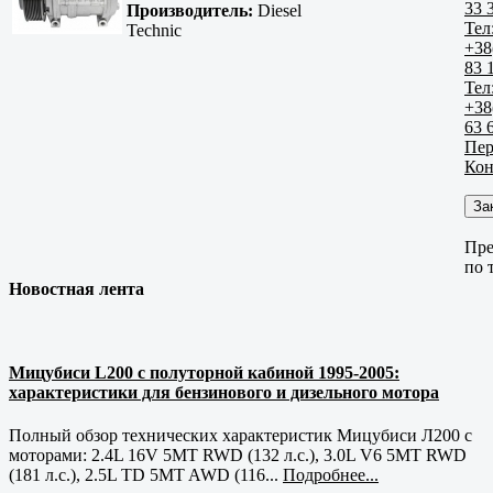
33 
Производитель:
Diesel
Тел
Technic
+38
83 
Тел
+38
63 
Пер
Кон
За
Пре
по 
Новостная лента
Мицубиси L200 с полуторной кабиной 1995-2005:
характеристики для бензинового и дизельного мотора
Полный обзор технических характеристик Мицубиси Л200 с
моторами: 2.4L 16V 5MT RWD (132 л.с.), 3.0L V6 5MT RWD
(181 л.с.), 2.5L TD 5MT AWD (116...
Подробнее...