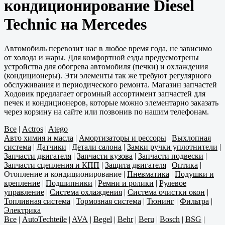
кондиционирование Diesel
Technic на Mercedes
Автомобиль перевозит нас в любое время года, не зависимо
от холода и жары. Для комфортной езды предусмотрены
устройства для обогрева автомобиля (печки) и охлаждения
(кондиционеры). Эти элементы так же требуют регулярного
обслуживания и периодического ремонта. Магазин запчастей
Ходовик предлагает огромный ассортимент запчастей для
печек и кондиционеров, которые можно элементарно заказать
через корзину на сайте или позвонив по нашим телефонам.
Все
|
Actros
|
Atego
Авто химия и масла
|
Амортизаторы и рессоры
|
Выхлопная
система
|
Датчики
|
Детали салона
|
Замки ручки уплотнители
|
Запчасти двигателя
|
Запчасти кузова
|
Запчасти подвески
|
Запчасти сцепления и КПП
|
Защита двигателя
|
Оптика
|
Отопление и кондиционирование
|
Пневматика
|
Подушки и
крепление
|
Подшипники
|
Ремни и ролики
|
Рулевое
управление
|
Система охлаждения
|
Система очистки окон
|
Топливная система
|
Тормозная система
|
Тюнинг
|
Фильтра
|
Электрика
Все
|
AutoTechteile
|
AVA
|
Begel
|
Behr
|
Beru
|
Bosch
|
BSG
|