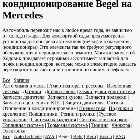
кондиционирование Begel на
Mercedes
Автомобиль перевозит нас в любое время года, не зависимо
от холода и жары. Для комфортной езды предусмотрены
устройства для обогрева автомобиля (печки) и охлаждения
(кондиционеры). Эти элементы так же требуют регулярного
обслуживания и периодического ремонта. Магазин запчастей
Ходовик предлагает огромный ассортимент запчастей для
печек и кондиционеров, которые можно элементарно заказать
через корзину на сайте или позвонив по нашим телефонам.
Все
|
Sprinter
Авто химия и масла
|
Амортизаторы и рессоры
|
Выхлопная
система
|
Датчики
|
Детали салона
|
Замки ручки уплотнители
|
Запчасти двигателя
|
Запчасти кузова
|
Запчасти подвески
|
Запчасти сцепления и КПП
|
Защита двигателя
|
Оптика
|
Отопление и кондиционирование
|
Пневматика
|
Подушки и
крепление
|
Подшипники
|
Ремни и ролики
|
Рулевое
управление
|
Система охлаждения
|
Система очистки окон
|
Топливная система
|
Тормозная система
|
Тюнинг
|
Фильтра
|
Электрика
Все
|
AutoTechteile
|
AVA
|
Begel
|
Behr
|
Beru
|
Bosch
|
BSG
|