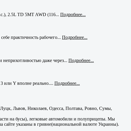
с.), 2.5L TD 5MT AWD (116...
Подробнее...
себе практичность рабочего...
Подробнее...
и неприхотливостью даже через...
Подробнее...
3 или Y вполне реально....
Подробнее...
уцк, Львов, Николаев, Одесса, Полтава, Ровно, Сумы,
части на бусы), легковые автомобили и полуприцепы. Мы
на сайте указаны в гривне(национальной валюте Украины).