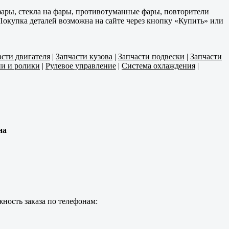
ары, стекла на фары, противотуманные фары, повторители
Покупка деталей возможна на сайте через кнопку «Купить» или
асти двигателя
|
Запчасти кузова
|
Запчасти подвески
|
Запчасти
и и ролики
|
Рулевое управление
|
Система охлаждения
|
на
ность заказа по телефонам: