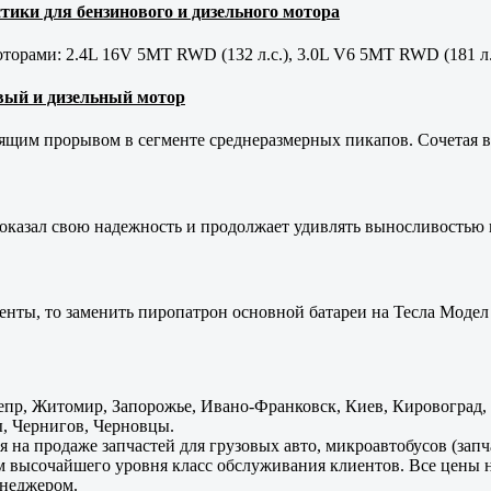
тики для бензинового и дизельного мотора
орами: 2.4L 16V 5MT RWD (132 л.с.), 3.0L V6 5MT RWD (181 л.
новый и дизельный мотор
оящим прорывом в сегменте среднеразмерных пикапов. Сочетая в 
оказал свою надежность и продолжает удивлять выносливостью 
енты, то заменить пиропатрон основной батареи на Тесла Модел 
пр, Житомир, Запорожье, Ивано-Франковск, Киев, Кировоград, Л
, Чернигов, Черновцы.
 на продаже запчастей для грузовых авто, микроавтобусов (зап
м высочайшего уровня класс обслуживания клиентов. Все цены 
енеджером.