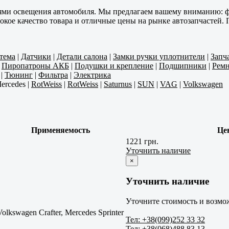
лями освещения автомобиля. Мы предлагаем вашему вниманию: ф
кое качество товара и отличные цены на рынке автозапчастей. 
тема
|
Датчики
|
Детали салона
|
Замки ручки уплотнители
|
Запч
|
Пиропатроны АКБ
|
Подушки и крепление
|
Подшипники
|
Ремн
|
Тюнинг
|
Фильтра
|
Электрика
ercedes
|
RotWeiss
|
RotWeiss
|
Saturnus
|
SUN
|
VAG
|
Volkswagen
Применяемость
Це
1221 грн.
Уточнить наличие
×
Уточнить наличие
Уточните стоимость и возмож
Volkswagen Crafter, Mercedes Sprinter
Тел: +38(099)252 33 32
Тел: +38(068)488 83 13