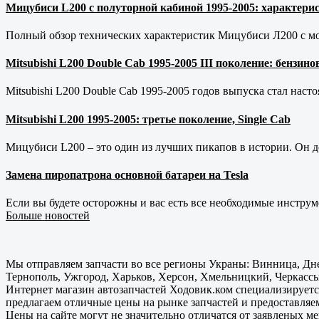
Мицубиси L200 с полуторной кабиной 1995-2005: характерис
Полный обзор технических характеристик Мицубиси Л200 с мот
Mitsubishi L200 Double Cab 1995-2005 III поколение: бензи
Mitsubishi L200 Double Cab 1995-2005 годов выпуска стал наст
Mitsubishi L200 1995-2005: третье поколение, Single Cab
Мицубиси L200 – это один из лучших пикапов в истории. Он д
Замена пиропатрона основной батареи на Tesla
Если вы будете осторожны и вас есть все необходимые инструм
Больше новостей
Мы отправляем запчасти во все регионы Украны: Винница, Дне
Тернополь, Ужгород, Харьков, Херсон, Хмельницкий, Черкассы
Интернет магазин автозапчастей Ходовик.ком специализируется
предлагаем отличные цены на рынке запчастей и предоставляе
Цены на сайте могут не значительно отличатся от заявленых м