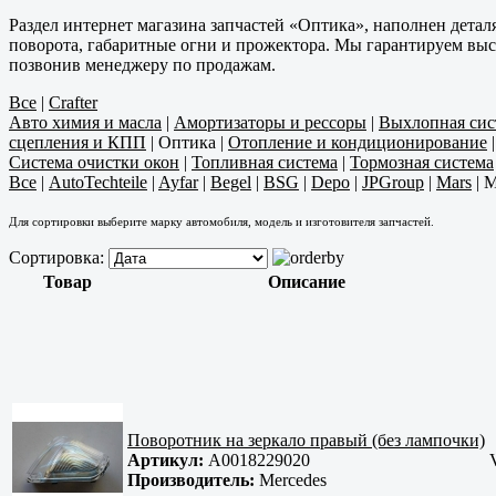
Раздел интернет магазина запчастей «Оптика», наполнен дета
поворота, габаритные огни и прожектора. Мы гарантируем высо
позвонив менеджеру по продажам.
Все
|
Crafter
Авто химия и масла
|
Амортизаторы и рессоры
|
Выхлопная сис
сцепления и КПП
|
Оптика
|
Отопление и кондиционирование
Система очистки окон
|
Топливная система
|
Тормозная система
Все
|
AutoTechteile
|
Ayfar
|
Begel
|
BSG
|
Depo
|
JPGroup
|
Mars
|
M
Для сортировки выберите марку автомобиля, модель и изготовителя запчастей.
Сортировка:
Товар
Описание
Поворотник на зеркало правый (без лампочки)
Артикул:
A0018229020
Производитель:
Mercedes