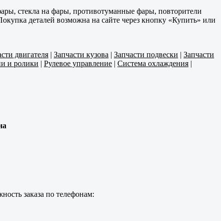
ары, стекла на фары, противотуманные фары, повторители
Покупка деталей возможна на сайте через кнопку «Купить» или
асти двигателя
|
Запчасти кузова
|
Запчасти подвески
|
Запчасти
и и ролики
|
Рулевое управление
|
Система охлаждения
|
на
ность заказа по телефонам: