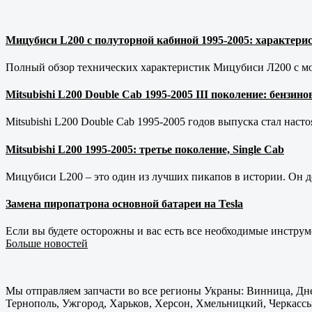
Мицубиси L200 с полуторной кабиной 1995-2005: характерис
Полный обзор технических характеристик Мицубиси Л200 с мот
Mitsubishi L200 Double Cab 1995-2005 III поколение: бензи
Mitsubishi L200 Double Cab 1995-2005 годов выпуска стал наст
Mitsubishi L200 1995-2005: третье поколение, Single Cab
Мицубиси L200 – это один из лучших пикапов в истории. Он д
Замена пиропатрона основной батареи на Tesla
Если вы будете осторожны и вас есть все необходимые инструм
Больше новостей
Мы отправляем запчасти во все регионы Украны: Винница, Дне
Тернополь, Ужгород, Харьков, Херсон, Хмельницкий, Черкассы