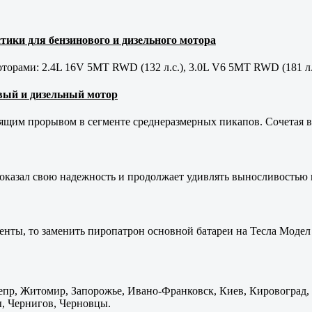
тики для бензинового и дизельного мотора
орами: 2.4L 16V 5MT RWD (132 л.с.), 3.0L V6 5MT RWD (181 л.
новый и дизельный мотор
оящим прорывом в сегменте среднеразмерных пикапов. Сочетая в 
оказал свою надежность и продолжает удивлять выносливостью 
енты, то заменить пиропатрон основной батареи на Тесла Модел 
пр, Житомир, Запорожье, Ивано-Франковск, Киев, Кировоград, Л
, Чернигов, Черновцы.