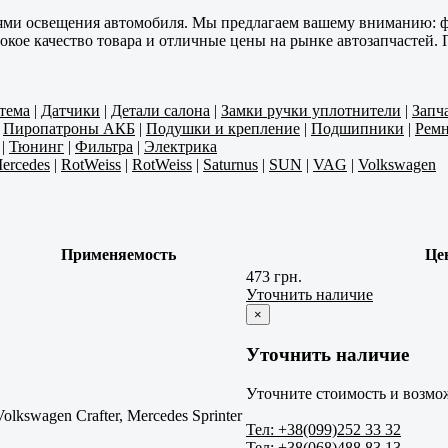
лями освещения автомобиля. Мы предлагаем вашему вниманию: ф
кое качество товара и отличные цены на рынке автозапчастей. 
тема
|
Датчики
|
Детали салона
|
Замки ручки уплотнители
|
Запч
|
Пиропатроны АКБ
|
Подушки и крепление
|
Подшипники
|
Ремн
|
Тюнинг
|
Фильтра
|
Электрика
ercedes
|
RotWeiss
|
RotWeiss
|
Saturnus
|
SUN
|
VAG
|
Volkswagen
Применяемость
Це
473 грн.
Уточнить наличие
×
Уточнить наличие
Уточните стоимость и возмож
Volkswagen Crafter, Mercedes Sprinter
Тел: +38(099)252 33 32
Тел: +38(068)488 83 13