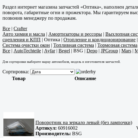
Раздел интернет магазина запчастей «Оптика», наполнен дета
поворота, габаритные огни и прожектора. Мы гарантируем высо
позвонив менеджеру по продажам.
Все
|
Crafter
Авто химия и масла
|
Амортизаторы и рессоры
|
Выхлопная сис
сцепления и КПП
|
Оптика
|
Отопление и кондиционирование
Система очистки окон
|
Топливная система
|
Тормозная система
Все
|
AutoTechteile
|
Ayfar
|
Begel
|
BSG
|
Depo
|
JPGroup
|
Mars
|
M
Для сортировки выберите марку автомобиля, модель и изготовителя запчастей.
Сортировка:
Товар
Описание
Поворотник на зеркало левый (без лампочки)
Артикул:
60916002
Производитель:
BSG