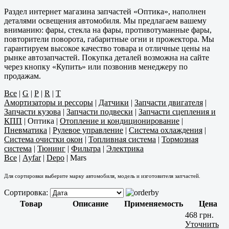
Раздел интернет магазина запчастей «Оптика», наполнен
деталями освещения автомобиля. Мы предлагаем вашему
вниманию: фары, стекла на фары, противотуманные фары,
повторители поворота, габаритные огни и прожектора. Мы
гарантируем высокое качество товара и отличные цены на
рынке автозапчастей. Покупка деталей возможна на сайте
через кнопку «Купить» или позвонив менеджеру по
продажам.
Все
|
G
|
P
|
R
|
T
Амортизаторы и рессоры
|
Датчики
|
Запчасти двигателя
|
Запчасти кузова
|
Запчасти подвески
|
Запчасти сцепления и
КПП
|
Оптика
|
Отопление и кондиционирование
|
Пневматика
|
Рулевое управление
|
Система охлаждения
|
Система очистки окон
|
Топливная система
|
Тормозная
система
|
Тюнинг
|
Фильтра
|
Электрика
Все
|
Ayfar
|
Depo
|
Mars
Для сортировки выберите марку автомобиля, модель и изготовителя запчастей.
Сортировка:
Товар
Описание
Применяемость
Цена
468 грн.
Уточнить