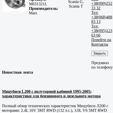
Scania G,
+38(099)252
M631321L
Scania T
33 32
Производитель:
Тел:
Mars
+38(068)488
83 13
Тел:
+38(095)123
63 66
Перейти на
Контакты
Закрыть
Предзаказ
по телефону
Новостная лента
Мицубиси L200 с полуторной кабиной 1995-2005:
характеристики для бензинового и дизельного мотора
Полный обзор технических характеристик Мицубиси Л200 с
моторами: 2.4L 16V 5MT RWD (132 л.с.), 3.0L V6 5MT RWD