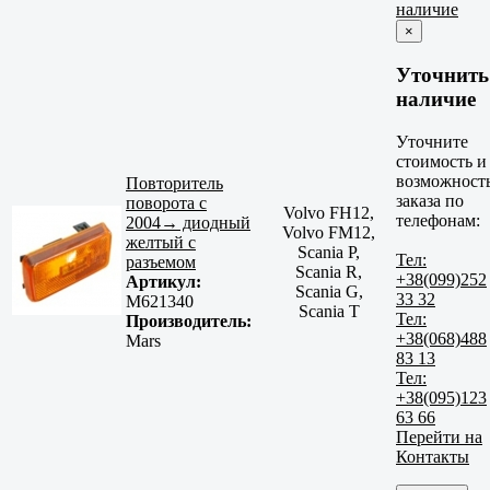
наличие
×
Уточнить
наличие
Уточните
стоимость и
возможност
Повторитель
заказа по
поворота с
Volvo FH12,
телефонам:
2004→ диодный
Volvo FM12,
желтый с
Scania P,
Тел:
разъемом
Scania R,
+38(099)252
Артикул:
Scania G,
33 32
M621340
Scania T
Тел:
Производитель:
+38(068)488
Mars
83 13
Тел:
+38(095)123
63 66
Перейти на
Контакты