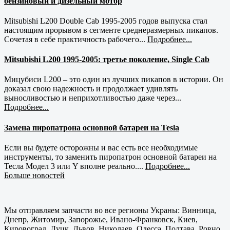
бензиновый и дизельный мотор
Mitsubishi L200 Double Cab 1995-2005 годов выпуска стал
настоящим прорывом в сегменте среднеразмерных пикапов.
Сочетая в себе практичность рабочего...
Подробнее...
Mitsubishi L200 1995-2005: третье поколение, Single Cab
Мицубиси L200 – это один из лучших пикапов в истории. Он
доказал свою надежность и продолжает удивлять
выносливостью и неприхотливостью даже через...
Подробнее...
Замена пиропатрона основной батареи на Tesla
Если вы будете осторожны и вас есть все необходимые
инструменты, то заменить пиропатрон основной батареи на
Тесла Модел 3 или Y вполне реально....
Подробнее...
Больше новостей
Мы отправляем запчасти во все регионы Украны: Винница,
Днепр, Житомир, Запорожье, Ивано-Франковск, Киев,
Кировоград, Луцк, Львов, Николаев, Одесса, Полтава, Ровно,