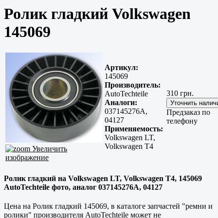
Ролик гладкий Volkswagen
145069
Артикул:
145069
Производитель:
310 грн.
AutoTechteile
Аналоги:
037145276A,
Предзаказ по
04127
телефону
Применяемость:
Volkswagen LT,
Volkswagen T4
Увеличить
изображение
Ролик гладкий на Volkswagen LT, Volkswagen T4, 145069
AutoTechteile фото, аналог 037145276A, 04127
Цена на Ролик гладкий 145069, в каталоге запчастей "ремни и
ролики" производителя AutoTechteile может не