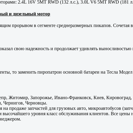
орами: 2.4L 16V 5MT RWD (132 л.с.), 3.0L V6 5MT RWD (181 л.
новый и дизельный мотор
оящим прорывом в сегменте среднеразмерных пикапов. Сочетая в 
оказал свою надежность и продолжает удивлять выносливостью 
енты, то заменить пиропатрон основной батареи на Тесла Модел 
пр, Житомир, Запорожье, Ивано-Франковск, Киев, Кировоград, Л
, Чернигов, Черновцы.
 на продаже запчастей для грузовых авто, микроавтобусов (зап
м высочайшего уровня класс обслуживания клиентов. Все цены 
енеджером.