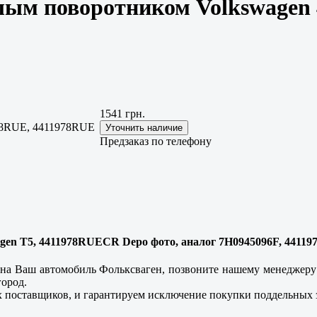
белым поворотником Volkswage
1541 грн.
78RUE, 4411978RUE
Предзаказ по телефону
agen T5, 4411978RUECR Depo фото, аналог 7H0945096F, 4411
 на Ваш автомобиль Фольксваген, позвоните нашему менеджеру 
город.
 поставщиков, и гарантируем исключение покупки поддельных 