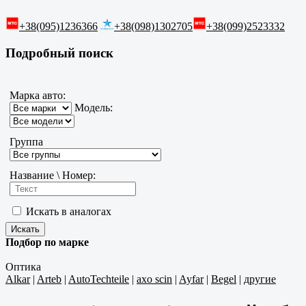
+38(095)1236366
+38(098)1302705
+38(099)2523332
Подробный поиск
Марка авто:
Модель:
Группа
Название \ Номер:
Искать в аналогах
Подбор по марке
Оптика
Alkar
|
Arteb
|
AutoTechteile
|
axo scin
|
Ayfar
|
Begel
|
другие