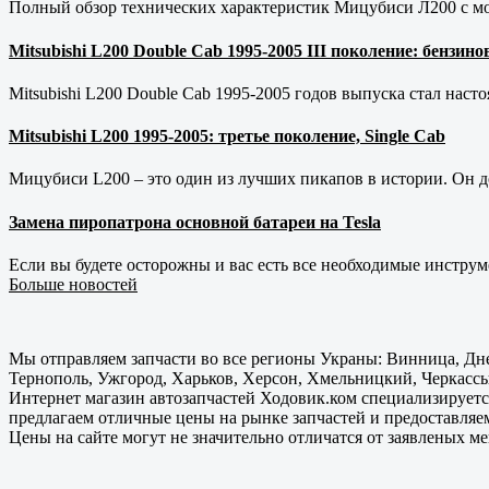
Полный обзор технических характеристик Мицубиси Л200 с мот
Mitsubishi L200 Double Cab 1995-2005 III поколение: бензи
Mitsubishi L200 Double Cab 1995-2005 годов выпуска стал наст
Mitsubishi L200 1995-2005: третье поколение, Single Cab
Мицубиси L200 – это один из лучших пикапов в истории. Он д
Замена пиропатрона основной батареи на Tesla
Если вы будете осторожны и вас есть все необходимые инструм
Больше новостей
Мы отправляем запчасти во все регионы Украны: Винница, Дне
Тернополь, Ужгород, Харьков, Херсон, Хмельницкий, Черкассы
Интернет магазин автозапчастей Ходовик.ком специализируется
предлагаем отличные цены на рынке запчастей и предоставляе
Цены на сайте могут не значительно отличатся от заявленых м