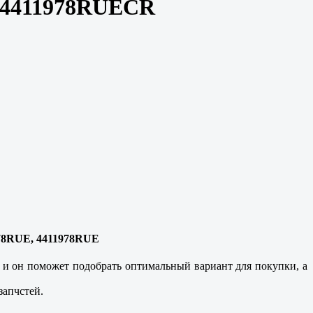
n 4411978RUECR
978RUE, 4411978RUE
и он поможет подобрать оптимальный вариант для покупки, а
запчстей.