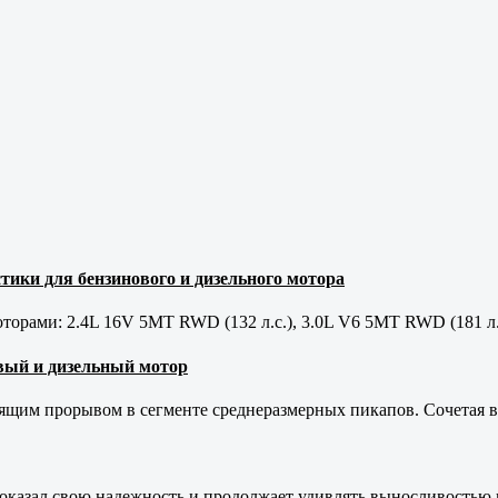
тики для бензинового и дизельного мотора
орами: 2.4L 16V 5MT RWD (132 л.с.), 3.0L V6 5MT RWD (181 л.
новый и дизельный мотор
оящим прорывом в сегменте среднеразмерных пикапов. Сочетая в 
оказал свою надежность и продолжает удивлять выносливостью 