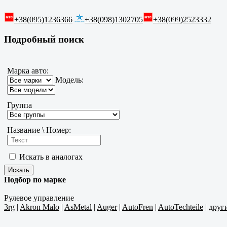
+38(095)1236366
+38(098)1302705
+38(099)2523332
Подробный поиск
Марка авто:
Модель:
Группа
Название \ Номер:
Искать в аналогах
Подбор по марке
Рулевое управление
3rg
|
Akron Malo
|
AsMetal
|
Auger
|
AutoFren
|
AutoTechteile
|
друг