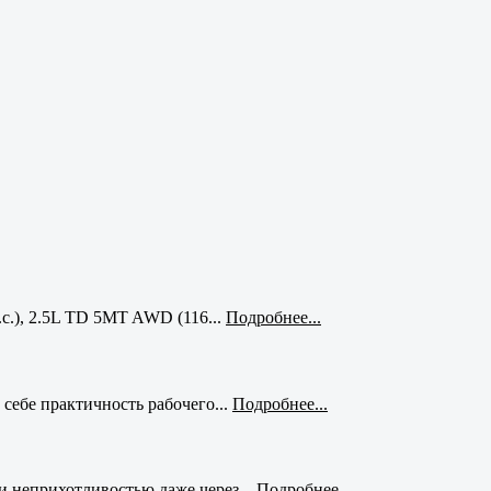
с.), 2.5L TD 5MT AWD (116...
Подробнее...
себе практичность рабочего...
Подробнее...
и неприхотливостью даже через...
Подробнее...