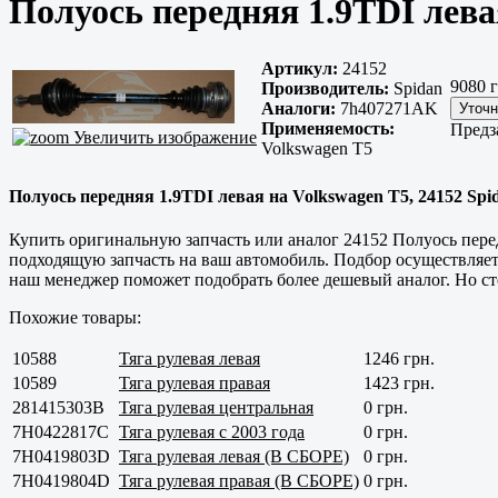
Полуось передняя 1.9TDI лева
Артикул:
24152
9080 г
Производитель:
Spidan
Аналоги:
7h407271AK
Применяемость:
Предз
Увеличить изображение
Volkswagen T5
Полуось передняя 1.9TDI левая на Volkswagen T5, 24152 Sp
Купить оригинальную запчасть или аналог 24152 Полуось пере
подходящую запчасть на ваш автомобиль. Подбор осуществляет
наш менеджер поможет подобрать более дешевый аналог. Но сто
Похожие товары:
10588
Тяга рулевая левая
1246 грн.
10589
Тяга рулевая правая
1423 грн.
281415303B
Тяга рулевая центральная
0 грн.
7H0422817С
Тяга рулевая с 2003 года
0 грн.
7H0419803D
Тяга рулевая левая (В СБОРЕ)
0 грн.
7H0419804D
Тяга рулевая правая (В СБОРЕ)
0 грн.