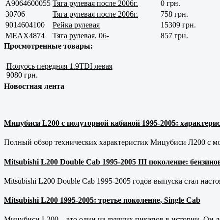
A9064600055
Тяга рулевая после 2006г.
0 грн.
30706
Тяга рулевая после 2006г.
758 грн.
9014604100
Рейка рулевая
15309 грн.
MEAX4874
Тяга рулевая, 06-
857 грн.
Просмотренные товары:
Полуось передняя 1.9TDI левая
9080 грн.
Новостная лента
Мицубиси L200 с полуторной кабиной 1995-2005: характерис
Полный обзор технических характеристик Мицубиси Л200 с мот
Mitsubishi L200 Double Cab 1995-2005 III поколение: бензи
Mitsubishi L200 Double Cab 1995-2005 годов выпуска стал наст
Mitsubishi L200 1995-2005: третье поколение, Single Cab
Мицубиси L200 – это один из лучших пикапов в истории. Он д