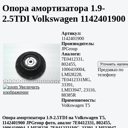
Опора амортизатора 1.9-
2.5TDI Volkswagen 1142401900
Артикул:
1142401900
Производитель:
JPGroup
Аналоги:
7E0412331,
802455,
1006410004,
Предзаказ по
LMI28228,
телефону
7E0412331MG,
33391,
Увеличить
LMI33947, 23116,
изображение
88385R
Применяемость:
Volkswagen T5
Опора амортизатора 1.9-2.5TDI на Volkswagen T5,
1142401900 JPGroup фото, аналог 7E0412331, 802455,
1006410004, LMI28228, 7E0412331MG, 33391, LMI33947,