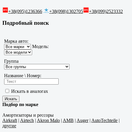
+38(095)1236366
+38(098)1302705
+38(099)2523332
Подробный поиск
Марка авто:
Модель:
Группа
Название \ Номер:
Искать в аналогах
Подбор по марке
Амортизаторы и рессоры
Airkraft
|
Airtech
|
Akron Malo
|
AMB
|
Auger
|
AutoTechteile
|
другие