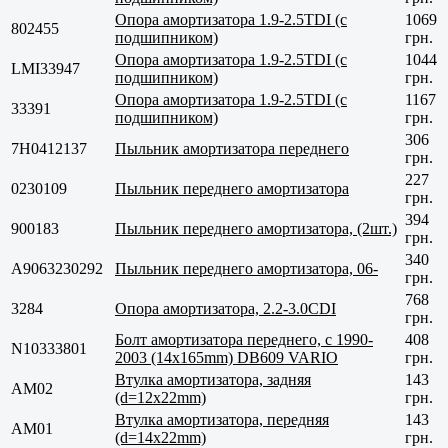
Опора амортизатора 1.9-2.5TDI (с
1069
802455
подшипником)
грн.
Опора амортизатора 1.9-2.5TDI (с
1044
LMI33947
подшипником)
грн.
Опора амортизатора 1.9-2.5TDI (с
1167
33391
подшипником)
грн.
306
7H0412137
Пыльник амортизатора переднего
грн.
227
0230109
Пыльник переднего амортизатора
грн.
394
900183
Пыльник переднего амортизатора, (2шт.)
грн.
340
A9063230292
Пыльник переднего амортизатора, 06-
грн.
768
3284
Опора амортизатора, 2.2-3.0CDI
грн.
Болт амортизатора переднего, с 1990-
408
N10333801
2003 (14x165mm) DB609 VARIO
грн.
Втулка амортизатора, задняя
143
AM02
(d=12x22mm)
грн.
Втулка амортизатора, передняя
143
AM01
(d=14x22mm)
грн.