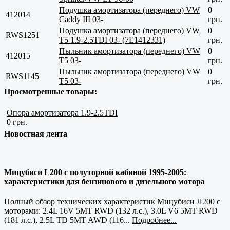
Подушка амортизатора (переднего) VW
0
412014
Caddy III 03-
грн.
Подушка амортизатора (переднего) VW
0
RWS1251
T5 1.9-2.5TDI 03- (7E1412331)
грн.
Пыльник амортизатора (переднего) VW
0
412015
T5 03-
грн.
Пыльник амортизатора (переднего) VW
0
RWS1145
T5 03-
грн.
Просмотренные товары:
Опора амортизатора 1.9-2.5TDI
0 грн.
Новостная лента
Мицубиси L200 с полуторной кабиной 1995-2005:
характеристики для бензинового и дизельного мотора
Полный обзор технических характеристик Мицубиси Л200 с
моторами: 2.4L 16V 5MT RWD (132 л.с.), 3.0L V6 5MT RWD
(181 л.с.), 2.5L TD 5MT AWD (116...
Подробнее...