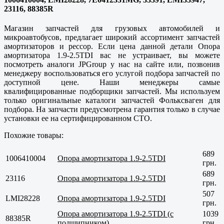
23116, 88385R
Магазин запчастей для грузовых автомобилей и
микроавтобусов, предлагает широкий ассортимент запчастей
амортизаторов и рессор. Если цена данной детали Опора
амортизатора 1.9-2.5TDI вас не устраивает, вы можете
посмотреть аналоги JPGroup у нас на сайте или, позвонив
менеджеру воспользоваться его услугой подбора запчастей по
доступной цене. Наши менеджеры самые
квалифицированные подборщики запчастей. Мы используем
только оригинальные каталоги запчастей Фольксваген для
подбора. На запчасти предусмотрена гарантия только в случае
установки ее на сертифицированном СТО.
Похожие товары:
689
1006410004
Опора амортизатора 1.9-2.5TDI
грн.
689
23116
Опора амортизатора 1.9-2.5TDI
грн.
507
LMI28228
Опора амортизатора 1.9-2.5TDI
грн.
Опора амортизатора 1.9-2.5TDI (с
1039
88385R
подшипником)
грн.