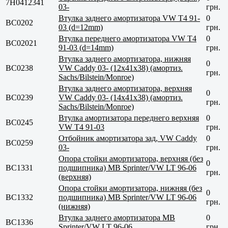
7H0412341
03-
грн.
Втулка заднего амортизатора VW T4 91-
0
BC0202
03 (d=12mm)
грн.
Втулка переднего амортизатора VW T4
0
BC02021
91-03 (d=14mm)
грн.
Втулка заднего амортизатора, нижняя
0
BC0238
VW Caddy 03- (12x41x38) (амортиз.
грн.
Sachs/Bilstein/Monroe)
Втулка заднего амортизатора, верхняя
0
BC0239
VW Caddy 03- (14x41x38) (амортиз.
грн.
Sachs/Bilstein/Monroe)
Втулка амортизатора переднего верхняя
0
BC0245
VW T4 91-03
грн.
Отбойник амортизатора зад, VW Caddy
0
BC0259
03-
грн.
Опора стойки амортизатора, верхняя (без
0
BC1331
подшипника) MB Sprinter/VW LT 96-06
грн.
(верхняя)
Опора стойки амортизатора, нижняя (без
0
BC1332
подшипника) MB Sprinter/VW LT 96-06
грн.
(нижняя)
Втулка заднего амортизатора MB
0
BC1336
Sprinter/VW LT 96-06
грн.