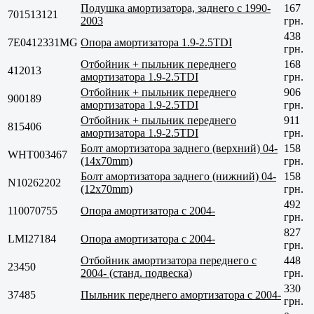
Подушка амортизатора, заднего с 1990-
167
701513121
2003
грн.
438
7E0412331MG
Опора амортизатора 1.9-2.5TDI
грн.
Отбойник + пыльник переднего
168
412013
амортизатора 1.9-2.5TDI
грн.
Отбойник + пыльник переднего
906
900189
амортизатора 1.9-2.5TDI
грн.
Отбойник + пыльник переднего
911
815406
амортизатора 1.9-2.5TDI
грн.
Болт амортизатора заднего (верхний) 04-
158
WHT003467
(14x70mm)
грн.
Болт амортизатора заднего (нижний) 04-
158
N10262202
(12x70mm)
грн.
492
110070755
Опора амортизатора с 2004-
грн.
827
LMI27184
Опора амортизатора с 2004-
грн.
Отбойник амортизатора переднего с
448
23450
2004- (станд. подвеска)
грн.
330
37485
Пыльник переднего амортизатора с 2004-
грн.