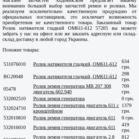
Магазин запчастей Ходовик.ком предлагает вашему
вниманию большой выбор запчастей ремни и ролики. Мы
реализуем исключительно
качественную
продукцию от
официальных поставщиков, это исключает возможность
приобретения не качественного товара. Заказанный товар
Ролик натяжителя гладкий OM611-612 57205 вы можете
забрать у нас на офисе или же заказать адресную или склад-
склад доставку в любой город Украины.
Похожие товары:
634
531076010
Ролик натяжителя гладкий, OM611-612
грн.
298
BG20048
Ролик натяжителя гладкий, OM611-612
грн.
Ролик ремня генератора MB 207 308
709
05478
двигатель 602.940
грн.
532002510
Ролик ремня генератора
0 грн.
Ролик ремня генератора двигатель 611 с
1379
532024710
кронштейном
грн.
532010810
Ролик ремня генератора двигатель 611
0 грн.
419
532016010
Ролик ремня генератора двигатель 611
грн.
Ролик ремня генератора двигатель 2.8
812