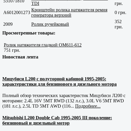
531071810
TDI
грн.
Кронштейн ролика натяжителя ремня
A6012001273
0 грн.
генератора верхний
352
2009
Ролик ручейковый
грн.
Просмотренные товары:
Ролик натяжителя гладкий OM611-612
751 грн.
Новостная лента
Мицубиси L200 с полуторной кабиной 1995-2005:
характеристики для бензинового и дизельного мотора
Полный обзор технических характеристик Мицубиси Л200 с
моторами: 2.4L 16V 5MT RWD (132 л.с.), 3.0L V6 5MT RWD
(181 л.с.), 2.5L TD 5MT AWD (116...
Подробнее...
Mitsubishi L200 Double Cab 1995-2005 III поколение:
бензиновый и дизельный мотор