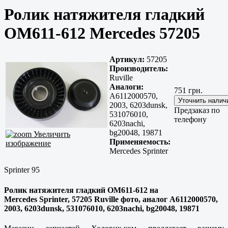
Ролик натяжителя гладкий
OM611-612 Mercedes 57205
Артикул:
57205
Производитель:
Ruville
Аналоги:
751 грн.
A6112000570,
2003, 6203dunsk,
Предзаказ по
531076010,
телефону
6203nachi,
bg20048, 19871
Увеличить
Применяемость:
изображение
Mercedes Sprinter
Sprinter 95
Ролик натяжителя гладкий OM611-612 на
Mercedes Sprinter, 57205 Ruville фото, аналог A6112000570,
2003, 6203dunsk, 531076010, 6203nachi, bg20048, 19871