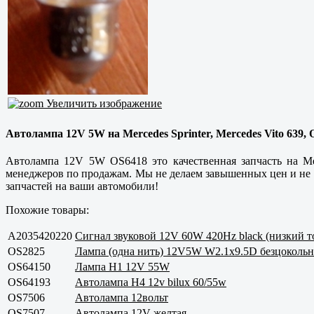
Увеличить изображение
Автолампа 12V 5W на Mercedes Sprinter, Mercedes Vito 639,
Автолампа 12V 5W OS6418 это качественная запчасть на Ме
менеджеров по продажам. Мы не делаем завышенных цен и не с
запчастей на ваши автомобили!
Похожие товары:
A2035420220
Сигнал звуковой 12V 60W 420Hz black (низкий т
OS2825
Лампа (одна нить) 12V5W W2.1x9.5D безцокольн
OS64150
Лампа H1 12V 55W
OS64193
Автолампа H4 12v bilux 60/55w
OS7506
Автолампа 12вольт
OS7507
Автолампа 12V желтая