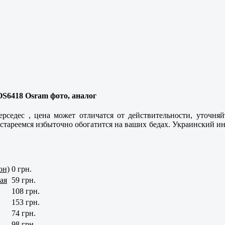
 OS6418 Osram фото, аналог
рседес , цена может отличатся от действительности, уточня
тареемся избыточно обогатится на ваших бедах. Украинский инт
он)
0 грн.
ая
59 грн.
108 грн.
153 грн.
74 грн.
98 грн.