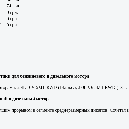
74 грн.
0 грн.
0 грн.
)
0 грн.
тики для бензинового и дизельного мотора
орами: 2.4L 16V 5MT RWD (132 л.с.), 3.0L V6 5MT RWD (181 л.
новый и дизельный мотор
оящим прорывом в сегменте среднеразмерных пикапов. Сочетая в 