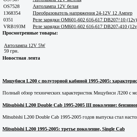
OS7528
Автолампа 12V белая
1368354
Преобразователь напряжения 24-12V 12 Ампер
0351
Реле зарядки ОМ601-602 616-617 DB207^10 (12v)
VRB193M
Реле зарядки ОМ601-602 616-617 DB207-410 (12v
Просмотренные товары:
Автолампа 12V 5W
59 грн.
Новостная лента
Мицубиси L200 с полуторной кабиной 1995-2005: характерис
Полный обзор технических характеристик Мицубиси Л200 с мот
Mitsubishi L200 Double Cab 1995-2005 III поколение: бензи
Mitsubishi L200 Double Cab 1995-2005 годов выпуска стал наст
Mitsubishi L200 1995-2005: третье поколение, Single Cab