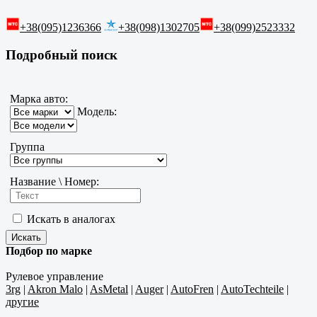
+38(095)1236366
+38(098)1302705
+38(099)2523332
Подробный поиск
Марка авто:
Модель:
Группа
Название \ Номер:
Искать в аналогах
Подбор по марке
Рулевое управление
3rg
|
Akron Malo
|
AsMetal
|
Auger
|
AutoFren
|
AutoTechteile
|
другие