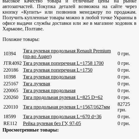
высокое качество товара и отличные цены на рынке
автозапчастей. Покупка деталей возможна на сайте через
кнопку «Купить» или позвонив менеджеру по продажам.
Получить купленные товары можно в любой точке Украины в
офисе выдачи службы доставки или же в магазине ходовик в
Харькове, Полтаве
.
Похожие товары:
Тяга рулевая продольная Renault Premium
10394
0 грн.
(пр-во Auger)
JTR4092
Тяга рулевая поперечная L=1758 1700
0 грн.
220186
Тяга рулевая поперечная L=1750
0 грн.
10398
Тяга рулевая продольная
0 грн.
225167
Тяга лучевая
0 грн.
220065
Тяга рулевая продольная
0 грн.
220260
Тяга продольная рулевая L=825 D=62
0 грн.
82725
220110
Тяга продольная рулевая L=1567/1627мм
грн.
18599
Тяга рулевая продольная L=670 d=36
0 грн.
RE112
Рейка рулевая без ГУ, 97-05
0 грн.
Просмотренные товары: