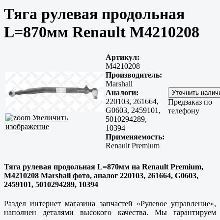
Тяга рулевая продольная
L=870мм Renault M4210208
Артикул:
M4210208
Производитель:
Marshall
Аналоги:
220103, 261664,
Предзаказ по
G0603, 2459101,
телефону
Увеличить
5010294289,
изображение
10394
Применяемость:
Renault Premium
Тяга рулевая продольная L=870мм на Renault Premium,
M4210208 Marshall фото, аналог 220103, 261664, G0603,
2459101, 5010294289, 10394
Раздел интернет магазина запчастей «Рулевое управление»,
наполнен деталями высокого качества. Мы гарантируем