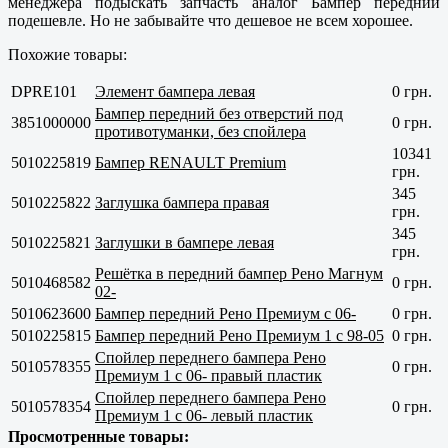
менеджера подыскать запчасть аналог Бампер передний
подешевле. Но не забывайте что дешевое не всем хорошее.
Похожие товары:
DPRE101
Элемент бампера левая
0 грн.
Бампер передний без отверстий под
3851000000
0 грн.
противотуманки, без спойлера
10341
5010225819
Бампер RENAULT Premium
грн.
345
5010225822
Заглушка бампера правая
грн.
345
5010225821
Заглушки в бампере левая
грн.
Решётка в передний бампер Рено Магнум
5010468582
0 грн.
02-
5010623600
Бампер передний Рено Премиум с 06-
0 грн.
5010225815
Бампер передний Рено Премиум 1 с 98-05
0 грн.
Спойлер переднего бампера Рено
5010578355
0 грн.
Премиум 1 с 06- правый пластик
Спойлер переднего бампера Рено
5010578354
0 грн.
Премиум 1 с 06- левый пластик
Просмотренные товары: