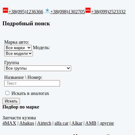
+38(095)1236366
+38(098)1302705
+38(099)2523332
Подробный поиск
Марка авто:
Модель:
Группа
Название \ Номер:
Искать в аналогах
Подбор по марке
Запчасти кузова
4MAX
|
Abakus
|
Airtech
|
alfa car
|
Alkar
|
AMB
|
другие