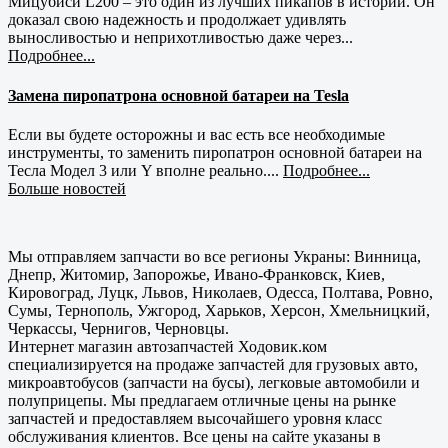
Мицубиси L200 – это один из лучших пикапов в истории. Он
доказал свою надежность и продолжает удивлять
выносливостью и неприхотливостью даже через...
Подробнее...
Замена пиропатрона основной батареи на Tesla
Если вы будете осторожны и вас есть все необходимые
инструменты, то заменить пиропатрон основной батареи на
Тесла Модел 3 или Y вполне реально....
Подробнее...
Больше новостей
Мы отправляем запчасти во все регионы Украны: Винница,
Днепр, Житомир, Запорожье, Ивано-Франковск, Киев,
Кировоград, Луцк, Львов, Николаев, Одесса, Полтава, Ровно,
Сумы, Тернополь, Ужгород, Харьков, Херсон, Хмельницкий,
Черкассы, Чернигов, Черновцы.
Интернет магазин автозапчастей Ходовик.ком
специализируется на продаже запчастей для грузовых авто,
микроавтобусов (запчасти на бусы), легковые автомобили и
полуприцепы. Мы предлагаем отличные цены на рынке
запчастей и предоставляем высочайшего уровня класс
обслуживания клиентов. Все цены на сайте указаны в