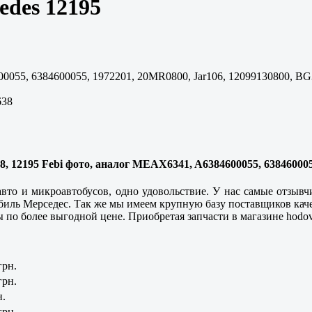
edes 12195
055, 6384600055, 1972201, 20MR0800, Jar106, 12099130800, B
638
638, 12195 Febi фото, аналог MEAX6341, A6384600055, 63846000
 авто и микроавтобусов, одно удовольствие. У нас самые отзы
обиль Мерседес. Так же мы имеем крупную базу поставщиков
кач
ицы по более выгодной цене. Приобретая запчасти в магазине hod
грн.
грн.
н.
грн.