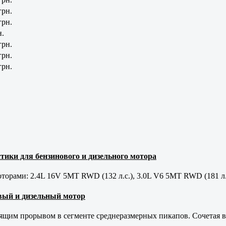
грн.
грн.
н.
грн.
грн.
грн.
тики для бензинового и дизельного мотора
орами: 2.4L 16V 5MT RWD (132 л.с.), 3.0L V6 5MT RWD (181 л.
новый и дизельный мотор
оящим прорывом в сегменте среднеразмерных пикапов. Сочетая в 