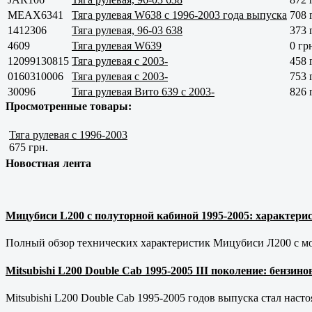
MEAX6341
Тяга рулевая W638 c 1996-2003 года выпуска
708 
1412306
Тяга рулевая, 96-03 638
373 
4609
Тяга рулевая W639
0 гр
12099130815
Тяга рулевая с 2003-
458 
0160310006
Тяга рулевая с 2003-
753 
30096
Тяга рулевая Вито 639 с 2003-
826 
Просмотренные товары:
Тяга рулевая с 1996-2003
675 грн.
Новостная лента
Мицубиси L200 с полуторной кабиной 1995-2005: характерис
Полный обзор технических характеристик Мицубиси Л200 с мот
Mitsubishi L200 Double Cab 1995-2005 III поколение: бензи
Mitsubishi L200 Double Cab 1995-2005 годов выпуска стал наст