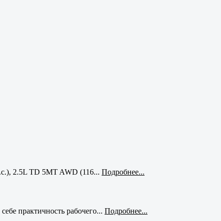
с.), 2.5L TD 5MT AWD (116...
Подробнее...
себе практичность рабочего...
Подробнее...