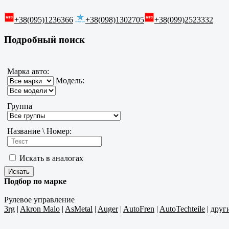
+38(095)1236366
+38(098)1302705
+38(099)2523332
Подробный поиск
Марка авто:
Модель:
Группа
Название \ Номер:
Искать в аналогах
Подбор по марке
Рулевое управление
3rg
|
Akron Malo
|
AsMetal
|
Auger
|
AutoFren
|
AutoTechteile
|
друг