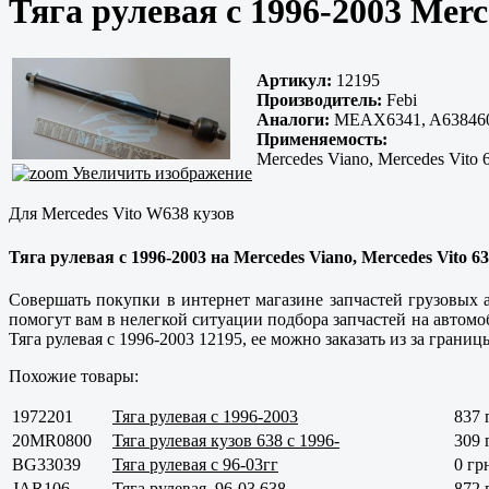
Тяга рулевая с 1996-2003 Merc
Артикул:
12195
Производитель:
Febi
Аналоги:
MEAX6341, A6384600
Применяемость:
Mercedes Viano, Mercedes Vito 
Увеличить изображение
Для Mercedes Vito W638 кузов
Тяга рулевая с 1996-2003 на Mercedes Viano, Mercedes Vito 
Совершать покупки в интернет магазине запчастей грузовых
помогут вам в нелегкой ситуации подбора запчастей на автом
Тяга рулевая с 1996-2003 12195, ее можно заказать из за гран
Похожие товары:
1972201
Тяга рулевая с 1996-2003
837 
20MR0800
Тяга рулевая кузов 638 с 1996-
309 
BG33039
Тяга рулевая с 96-03гг
0 гр
JAR106
Тяга рулевая, 96-03 638
872 