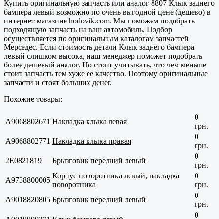
Купить оригинальную запчасть или аналог 8807 Клык заднего
бампера левый возможно по очень выгодной цене (дешево) в
интернет магазине hodovik.com. Мы поможем подобрать
подходящую запчасть на ваш автомобиль. Подбор
осуществляется по оригинальным каталогам запчастей
Мерседес. Если стоимость детали Клык заднего бампера
левый слишком высока, наш менеджер поможет подобрать
более дешевый аналог. Но стоит учитывать, что чем меньше
стоит запчасть тем хуже ее качество. Поэтому оригинальные
запчасти и стоят больших денег.
Похожие товары:
0
A9068802671
Накладка клыка левая
грн.
0
A9068802771
Накладка клыка правая
грн.
0
2E0821819
Брызговик передний левый
грн.
Корпус поворотника левый, накладка
0
A9738800005
поворотника
грн.
0
A9018820805
Брызговик передний левый
грн.
0