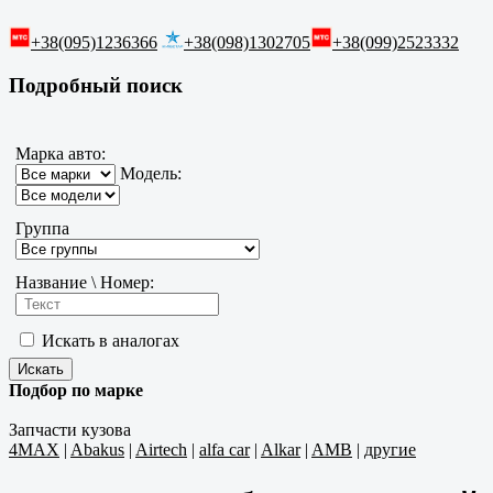
+38(095)1236366
+38(098)1302705
+38(099)2523332
Подробный поиск
Марка авто:
Модель:
Группа
Название \ Номер:
Искать в аналогах
Подбор по марке
Запчасти кузова
4MAX
|
Abakus
|
Airtech
|
alfa car
|
Alkar
|
AMB
|
другие