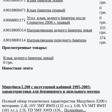
A9018800371
Клык бампера левый
грн.
0
A9018800471
Клык бампера правый
грн.
Угол, клык заднего бампера после
0
A9068801171
Спринтер 2006 г. правый
грн.
355
A9018800314
Направляющая заднего бампера левая
грн.
374
A9018800114
Направляющая переднего бампера
грн.
Просмотренные товары:
Клык заднего бампера левый
0 грн.
Новостная лента
Мицубиси L200 с полуторной кабиной 1995-2005:
характеристики для бензинового и дизельного мотора
Полный обзор технических характеристик Мицубиси Л200 с
моторами: 2.4L 16V 5MT RWD (132 л.с.), 3.0L V6 5MT RWD
(181 л.с.), 2.5L TD 5MT AWD (116...
Подробнее...