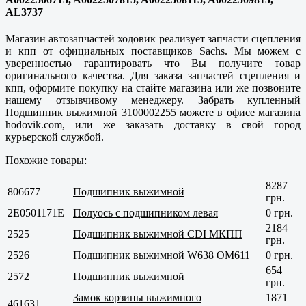
AL3737
Магазин автозапчастей ходовик реализует запчасти сцепления
и кпп от официальных поставщиков Sachs. Мы можем с
уверенностью гарантировать что Вы получите товар
оригинального качества. Для заказа запчастей сцепления и
кпп, оформите покупку на стайте магазина или же позвоните
нашему отзывчивому менеджеру. Забрать купленный
Подшипник выжимной 3100002255 можете в офисе магазина
hodovik.com, или же заказать доставку в свой город
курьерской службой.
Похожие товары:
8287
806677
Подшипник выжимной
грн.
2E0501171E
Полуось с подшипником левая
0 грн.
2184
2525
Подшипник выжимной CDI МКПП
грн.
2526
Подшипник выжимной W638 OM611
0 грн.
654
2572
Подшипник выжимной
грн.
Замок корзины выжимного
1871
461631