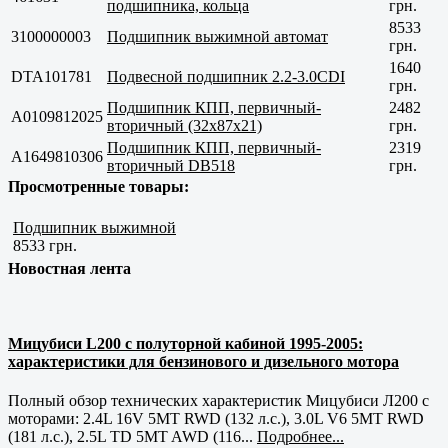
подшипника, кольца
грн.
8533
3100000003
Подшипник выжимной автомат
грн.
1640
DTA101781
Подвесной подшипник 2.2-3.0CDI
грн.
Подшипник КПП, первичный-
2482
A0109812025
вторичный (32x87x21)
грн.
Подшипник КПП, первичный-
2319
A1649810306
вторичный DB518
грн.
Просмотренные товары:
Подшипник выжимной
8533 грн.
Новостная лента
Мицубиси L200 с полуторной кабиной 1995-2005:
характеристики для бензинового и дизельного мотора
Полный обзор технических характеристик Мицубиси Л200 с
моторами: 2.4L 16V 5MT RWD (132 л.с.), 3.0L V6 5MT RWD
(181 л.с.), 2.5L TD 5MT AWD (116...
Подробнее...