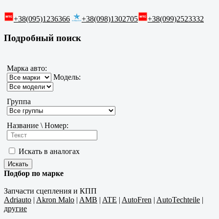
+38(095)1236366
+38(098)1302705
+38(099)2523332
Подробный поиск
Марка авто:
Модель:
Группа
Название \ Номер:
Искать в аналогах
Подбор по марке
Запчасти сцепления и КПП
Adriauto
|
Akron Malo
|
AMB
|
ATE
|
AutoFren
|
AutoTechteile
|
другие