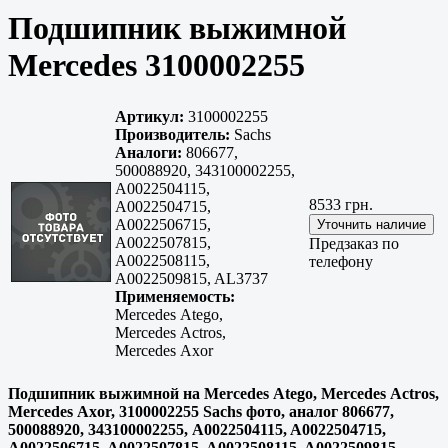
Подшипник выжимной
Mercedes 3100002255
Артикул:
3100002255
Производитель:
Sachs
Аналоги:
806677,
500088920, 343100002255,
A0022504115,
8533 грн.
A0022504715,
A0022506715,
A0022507815,
Предзаказ по
A0022508115,
телефону
A0022509815, AL3737
Применяемость:
Mercedes Atego,
Mercedes Actros,
Mercedes Axor
Подшипник выжимной на Mercedes Atego, Mercedes Actros,
Mercedes Axor, 3100002255 Sachs фото, аналог 806677,
500088920, 343100002255, A0022504115, A0022504715,
A0022506715, A0022507815, A0022508115, A0022509815,