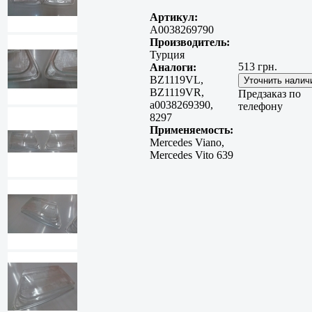
Артикул:
A0038269790
Производитель:
Турция
513 грн.
Аналоги:
BZ1119VL,
BZ1119VR,
Предзаказ по
a0038269390,
телефону
8297
Применяемость:
Mercedes Viano,
Mercedes Vito 639