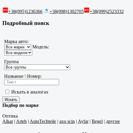
+38(095)1236366
+38(098)1302705
+38(099)2523332
Подробный поиск
Марка авто:
Модель:
Группа
Название \ Номер:
Искать в аналогах
Подбор по марке
Оптика
Alkar
|
Arteb
|
AutoTechteile
|
axo scin
|
Ayfar
|
Begel
|
другие