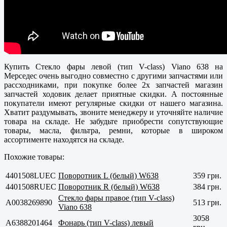
Купить Стекло фары левой (тип V-class) Viano 638 на
Мерседес очень выгодно совместно с другими запчастями или
рассходниками, при покупке более 2х запчастей магазин
запчастей ходовик делает приятные скидки. А постоянные
покупатели имеют регулярные скидки от нашего магазина.
Хватит раздумывать, звоните менеджеру и уточняйте наличие
товара на складе. Не забудьте приобрести сопутствующие
товары, масла, фильтра, ремни, которые в широком
ассортименте находятся на складе.
Похожие товары:
4401508LUEC
Поворотник L (белый) W638
359 грн.
4401508RUEC
Поворотник R (белый) W638
384 грн.
Стекло фары правое (тип V-class)
A0038269890
513 грн.
Viano 638
3058
A6388201464
Фонарь (тип V-class) левый