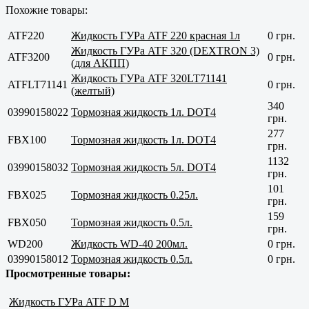
Похожие товары:
ATF220
Жидкость ГУРа ATF 220 красная 1л
0 грн.
Жидкость ГУРа ATF 320 (DEXTRON 3)
ATF3200
0 грн.
(для АКПП)
Жидкость ГУРа ATF 320LT71141
ATFLT71141
0 грн.
(желтый)
340
03990158022
Тормозная жидкость 1л. DOT4
грн.
277
FBX100
Тормозная жидкость 1л. DOT4
грн.
1132
03990158032
Тормозная жидкость 5л. DOT4
грн.
101
FBX025
Тормозная жидкость 0.25л.
грн.
159
FBX050
Тормозная жидкость 0.5л.
грн.
WD200
Жидкость WD-40 200мл.
0 грн.
03990158012
Тормозная жидкость 0.5л.
0 грн.
Просмотренные товары:
Жидкость ГУРа ATF D M