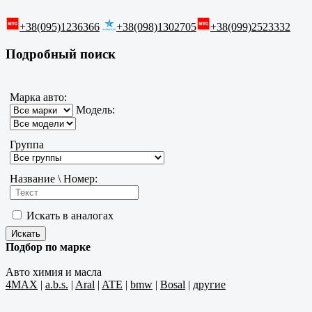
+38(095)1236366
+38(098)1302705
+38(099)2523332
Подробный поиск
Марка авто:
Модель:
Группа
Название \ Номер:
Искать в аналогах
Подбор по марке
Авто химия и масла
4MAX
|
a.b.s.
|
Aral
|
ATE
|
bmw
|
Bosal
|
другие