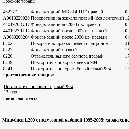
Похожие товары:
462377
Фонарь задний MB 814 1117 правый
0 
A0018229020
Поворотник на зеркало правый (без лампочки)
1
4401926RUE
Фонарь задний до 2003 г.в. правый
0 
4401927RUE
Фонарь задний после 2003 г.в. правый
0 
A9068200264
Фонарь задний после 2006 г.в. правый
0 
8202
Поворотник правый белый с патроном
31
8223
Фонарь задний правый
1
8226
Отражатель заднего бампера правый
17
8239
Повторитель поворота левый 904
13
8241
Повторитель поворота белый левый 904
13
Просмотренные товары:
Повторитель поворота правый 904
133 грн.
Новостная лента
Мицубиси L200 с полуторной кабиной 1995-2005: характерис