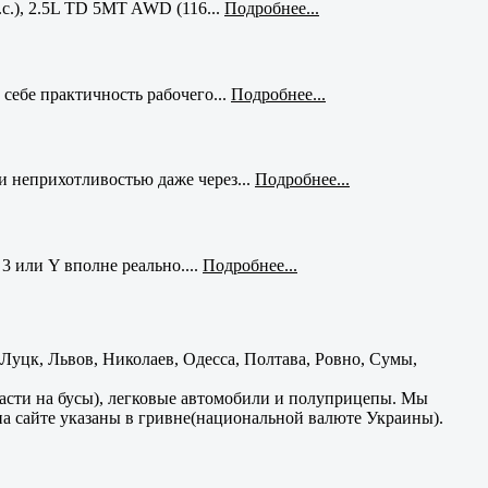
с.), 2.5L TD 5MT AWD (116...
Подробнее...
себе практичность рабочего...
Подробнее...
и неприхотливостью даже через...
Подробнее...
3 или Y вполне реально....
Подробнее...
уцк, Львов, Николаев, Одесса, Полтава, Ровно, Сумы,
части на бусы), легковые автомобили и полуприцепы. Мы
на сайте указаны в гривне(национальной валюте Украины).