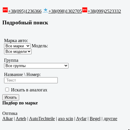
+38(095)1236366
+38(098)1302705
+38(099)2523332
Подробный поиск
Марка авто:
Модель:
Группа
Название \ Номер:
Искать в аналогах
Подбор по марке
Оптика
Alkar
|
Arteb
|
AutoTechteile
|
axo scin
|
Ayfar
|
Begel
|
другие