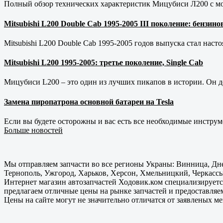
Полный обзор технических характеристик Мицубиси Л200 с мот
Mitsubishi L200 Double Cab 1995-2005 III поколение: бензи
Mitsubishi L200 Double Cab 1995-2005 годов выпуска стал наст
Mitsubishi L200 1995-2005: третье поколение, Single Cab
Мицубиси L200 – это один из лучших пикапов в истории. Он д
Замена пиропатрона основной батареи на Tesla
Если вы будете осторожны и вас есть все необходимые инструм
Больше новостей
Мы отправляем запчасти во все регионы Украны: Винница, Дне
Тернополь, Ужгород, Харьков, Херсон, Хмельницкий, Черкассы
Интернет магазин автозапчастей Ходовик.ком специализируется
предлагаем отличные цены на рынке запчастей и предоставляе
Цены на сайте могут не значительно отличатся от заявленых м