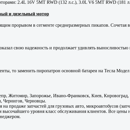
орами: 2.4L 16V 5MT RWD (132 л.с.), 3.0L V6 5MT RWD (181 л.
новый и дизельный мотор
оящим прорывом в сегменте среднеразмерных пикапов. Сочетая в 
оказал свою надежность и продолжает удивлять выносливостью 
енты, то заменить пиропатрон основной батареи на Тесла Модел 
пр, Житомир, Запорожье, Ивано-Франковск, Киев, Кировоград, Л
, Чернигов, Черновцы.
 на продаже запчастей для грузовых авто, микроавтобусов (зап
м высочайшего уровня класс обслуживания клиентов. Все цены 
енеджером.