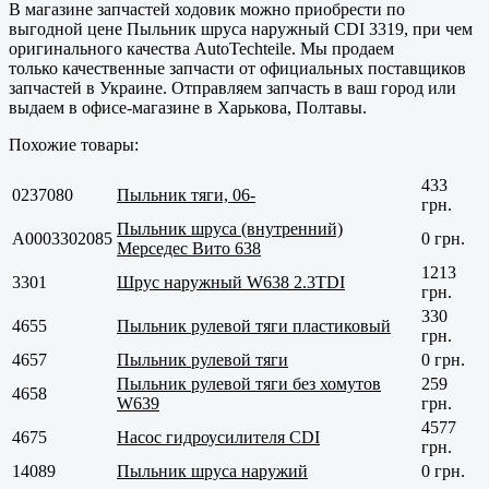
В магазине запчастей ходовик можно приобрести по
выгодной цене Пыльник шруса наружный CDI 3319, при чем
оригинального качества AutoTechteile. Мы продаем
только
качественные
запчасти от официальных поставщиков
запчастей в Украине. Отправляем запчасть в ваш город или
выдаем в офисе-магазине в
Харькова, Полтавы
.
Похожие товары:
433
0237080
Пыльник тяги, 06-
грн.
Пыльник шруса (внутренний)
A0003302085
0 грн.
Мерседес Вито 638
1213
3301
Шрус наружный W638 2.3TDI
грн.
330
4655
Пыльник рулевой тяги пластиковый
грн.
4657
Пыльник рулевой тяги
0 грн.
Пыльник рулевой тяги без хомутов
259
4658
W639
грн.
4577
4675
Насос гидроусилителя CDI
грн.
14089
Пыльник шруса наружий
0 грн.