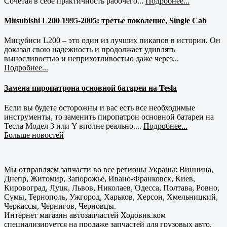
Сочетая в себе практичность рабочего...
Подробнее...
Mitsubishi L200 1995-2005: третье поколение, Single Cab
Мицубиси L200 – это один из лучших пикапов в истории. Он
доказал свою надежность и продолжает удивлять
выносливостью и неприхотливостью даже через...
Подробнее...
Замена пиропатрона основной батареи на Tesla
Если вы будете осторожны и вас есть все необходимые
инструменты, то заменить пиропатрон основной батареи на
Тесла Модел 3 или Y вполне реально....
Подробнее...
Больше новостей
Мы отправляем запчасти во все регионы Украны: Винница,
Днепр, Житомир, Запорожье, Ивано-Франковск, Киев,
Кировоград, Луцк, Львов, Николаев, Одесса, Полтава, Ровно,
Сумы, Тернополь, Ужгород, Харьков, Херсон, Хмельницкий,
Черкассы, Чернигов, Черновцы.
Интернет магазин автозапчастей Ходовик.ком
специализируется на продаже запчастей для грузовых авто,