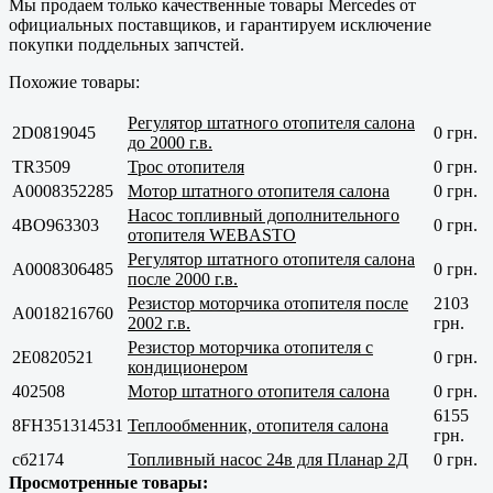
Мы продаем только
качественные
товары Mercedes от
официальных поставщиков, и гарантируем исключение
покупки поддельных запчстей.
Похожие товары:
Регулятор штатного отопителя салона
2D0819045
0 грн.
до 2000 г.в.
TR3509
Трос отопителя
0 грн.
A0008352285
Мотор штатного отопителя салона
0 грн.
Насос топливный дополнительного
4BO963303
0 грн.
отопителя WEBASTO
Регулятор штатного отопителя салона
A0008306485
0 грн.
после 2000 г.в.
Резистор моторчика отопителя после
2103
A0018216760
2002 г.в.
грн.
Резистор моторчика отопителя с
2E0820521
0 грн.
кондиционером
402508
Мотор штатного отопителя салона
0 грн.
6155
8FH351314531
Теплообменник, отопителя салона
грн.
сб2174
Топливный насос 24в для Планар 2Д
0 грн.
Просмотренные товары: