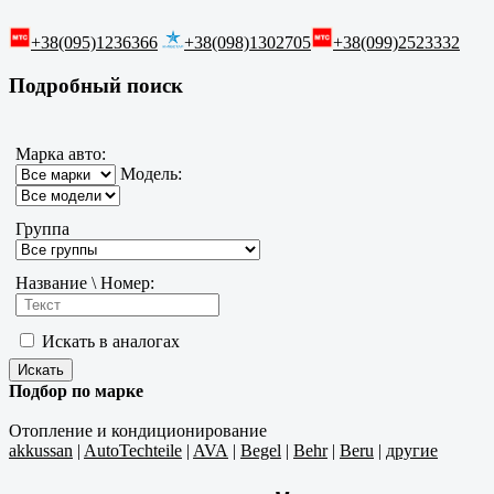
+38(095)1236366
+38(098)1302705
+38(099)2523332
Подробный поиск
Марка авто:
Модель:
Группа
Название \ Номер:
Искать в аналогах
Подбор по марке
Отопление и кондиционирование
akkussan
|
AutoTechteile
|
AVA
|
Begel
|
Behr
|
Beru
|
другие