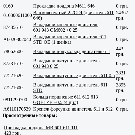
0169
Прокладка поддона M611 646
0 грн.
Вал коленчатый 2.2CDI (двигатель 611
54367
010300611000
646)
грн.
Вкладыши коренные двигатель
87435610
0 грн.
601.943 OM602 +0.25
Вкладыши коренные двигатель 611
A6020302040
0 грн.
STD OE (1 шейка)
443
78662600
Вкладыши полукольца двигатель 611
грн.
Вкладыши шатунные двигатель
87231610
0 грн.
601.943 0,25
3831
77521620
Вкладыши шатунные двигатель 611 0.5
грн.
Вкладыши шатунные двигатель 611
3895
77521600
STD
грн.
Кольца поршневые 611 612 613
0811790700
0 грн.
GOETZE +0.5 (4 цил)
A6110170539
Крепеж форсунки двигатель 611 и 612
0 грн.
Просмотренные товары:
Прокладка поддона МВ 601 611 111
423 грн.