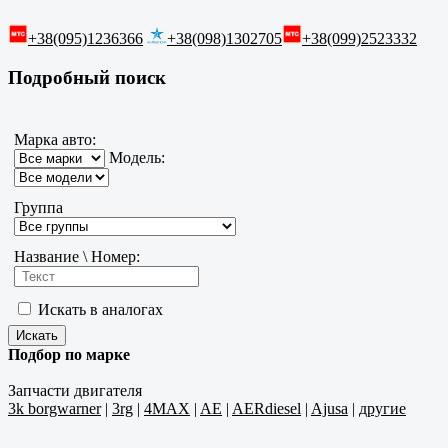
+38(095)1236366
+38(098)1302705
+38(099)2523332
Подробный поиск
Марка авто:
Модель:
Группа
Название \ Номер:
Искать в аналогах
Подбор по марке
Запчасти двигателя
3k borgwarner
|
3rg
|
4MAX
|
AE
|
AERdiesel
|
Ajusa
|
другие