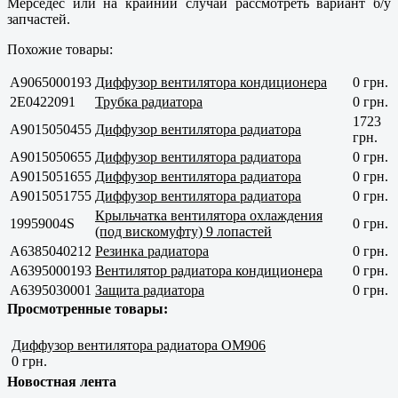
Мерседес или на крайний случай рассмотреть вариант б/у
запчастей.
Похожие товары:
A9065000193
Диффузор вентилятора кондиционера
0 грн.
2E0422091
Трубка радиатора
0 грн.
1723
A9015050455
Диффузор вентилятора радиатора
грн.
A9015050655
Диффузор вентилятора радиатора
0 грн.
A9015051655
Диффузор вентилятора радиатора
0 грн.
A9015051755
Диффузор вентилятора радиатора
0 грн.
Крыльчатка вентилятора охлаждения
19959004S
0 грн.
(под вискомуфту) 9 лопастей
A6385040212
Резинка радиатора
0 грн.
A6395000193
Вентилятор радиатора кондиционера
0 грн.
A6395030001
Защита радиатора
0 грн.
Просмотренные товары:
Диффузор вентилятора радиатора OM906
0 грн.
Новостная лента