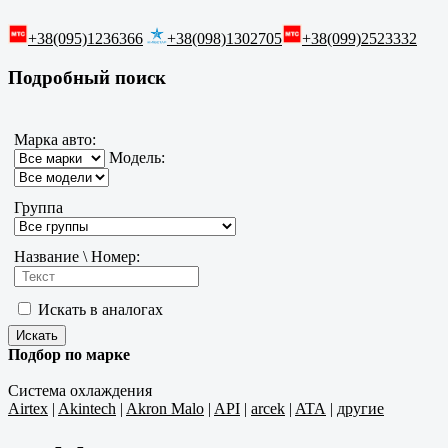
+38(095)1236366
+38(098)1302705
+38(099)2523332
Подробный поиск
Марка авто:
Модель:
Группа
Название \ Номер:
Искать в аналогах
Подбор по марке
Система охлаждения
Airtex
|
Akintech
|
Akron Malo
|
API
|
arcek
|
ATA
|
другие