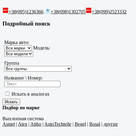
+38(095)1236366
+38(098)1302705
+38(099)2523332
Подробный поиск
Марка авто:
Модель:
Группа
Название \ Номер:
Искать в аналогах
Подбор по марке
Выхлопная система
Asmet
|
Atex
|
Atiho
|
AutoTechteile
|
Begel
|
Bosal
|
другие