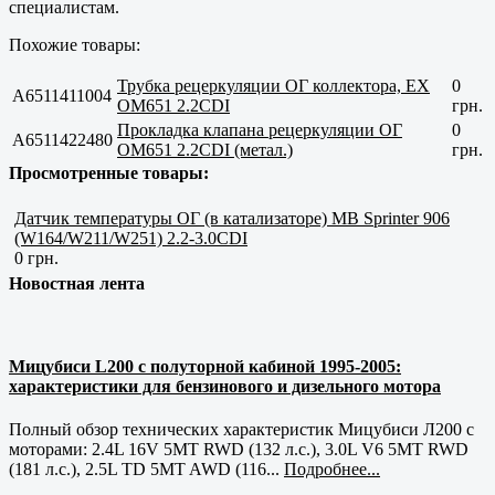
специалистам.
Похожие товары:
Трубка рецеркуляции ОГ коллектора, EX
0
A6511411004
OM651 2.2CDI
грн.
Прокладка клапана рецеркуляции ОГ
0
A6511422480
OM651 2.2CDI (метал.)
грн.
Просмотренные товары:
Датчик температуры ОГ (в катализаторе) MB Sprinter 906
(W164/W211/W251) 2.2-3.0CDI
0 грн.
Новостная лента
Мицубиси L200 с полуторной кабиной 1995-2005:
характеристики для бензинового и дизельного мотора
Полный обзор технических характеристик Мицубиси Л200 с
моторами: 2.4L 16V 5MT RWD (132 л.с.), 3.0L V6 5MT RWD
(181 л.с.), 2.5L TD 5MT AWD (116...
Подробнее...