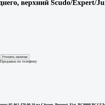
него, верхний Scudo/Expert/Jum
Предзаказ по телефону
mpy 95-061.470 00 10 на Citroen, Peugeot, Fiat, BC0908 BCGU