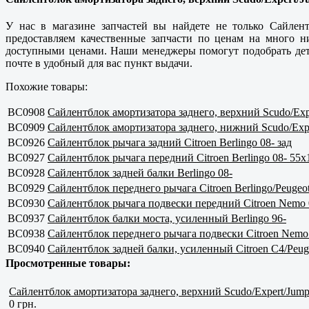
У нас в магазине запчастей вы найдете не только Сайлент
предоставляем
качественные
запчасти по ценам на много н
доступными ценами. Наши менеджеры помогут подобрать дета
почте в удобный для вас пункт выдачи.
Похожие товары:
BC0908
Сайлентблок амортизатора заднего, верхний Scudo/Expe
BC0909
Сайлентблок амортизатора заднего, нижний Scudo/Expe
BC0926
Сайлентблок рычага задний Citroen Berlingo 08- зад
BC0927
Сайлентблок рычага передний Citroen Berlingo 08- 55x
BC0928
Сайлентблок задней балки Berlingo 08-
BC0929
Сайлентблок переднего рычага Citroen Berlingo/Peugeot 
BC0930
Сайлентблок рычага подвески передний Citroen Nemo 0
BC0937
Сайлентблок балки моста, усиленный Berlingo 96-
BC0938
Сайлентблок переднего рычага подвески Citroen Nemo
BC0940
Сайлентблок задней балки, усиленный Citroen C4/Peug
Просмотренные товары:
Сайлентблок амортизатора заднего, верхний Scudo/Expert/Jump
0 грн.