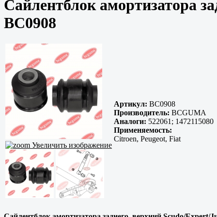
Сайлентблок амортизатора зад
BC0908
Артикул:
BC0908
Производитель:
BCGUMA
Аналоги:
522061; 1472115080
Применяемость:
Citroen, Peugeot, Fiat
Увеличить изображение
Сайлентблок амортизатора заднего, верхний Scudo/Expert/Ju