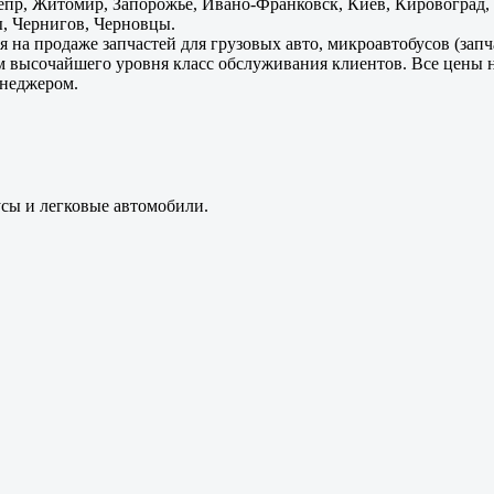
пр, Житомир, Запорожье, Ивано-Франковск, Киев, Кировоград, Л
, Чернигов, Черновцы.
 на продаже запчастей для грузовых авто, микроавтобусов (зап
м высочайшего уровня класс обслуживания клиентов. Все цены 
енеджером.
усы и легковые автомобили.