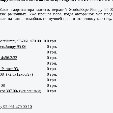
блок амортизатора заднего, верхний Scudo/Expert/Jumpy 95
иже рыночных. Уже прошла пора, когда авторынок мог пре
ли на ваш автомобиль по лучшей цене и отличному качеству.
rt/Jumpy 95-061.470 00 10
0 грн.
rt/Jumpy 95-06
0 грн.
0 грн.
14x56.2/32
0 грн.
0 грн.
Partner 93-
0 грн.
8- (72.5x12x66/27)
0 грн.
0 грн.
 08-
0 грн.
eot 307 00- (усиленный)
0 грн.
y 95-061.470 00 10