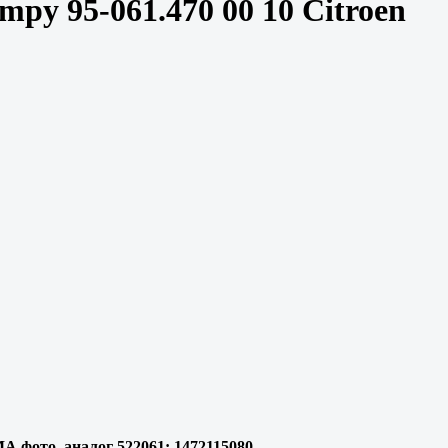
py 95-061.470 00 10 Citroen
MA фото, аналог 522061; 1472115080