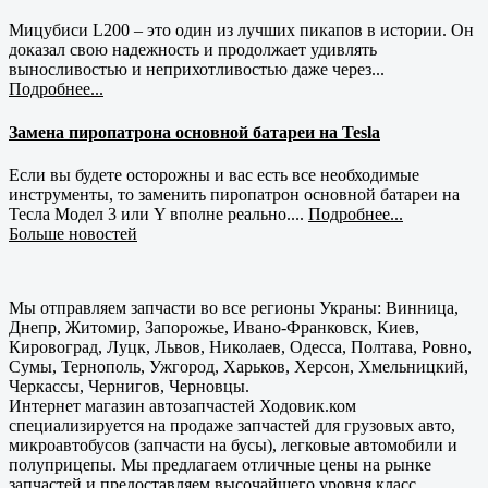
Мицубиси L200 – это один из лучших пикапов в истории. Он
доказал свою надежность и продолжает удивлять
выносливостью и неприхотливостью даже через...
Подробнее...
Замена пиропатрона основной батареи на Tesla
Если вы будете осторожны и вас есть все необходимые
инструменты, то заменить пиропатрон основной батареи на
Тесла Модел 3 или Y вполне реально....
Подробнее...
Больше новостей
Мы отправляем запчасти во все регионы Украны: Винница,
Днепр, Житомир, Запорожье, Ивано-Франковск, Киев,
Кировоград, Луцк, Львов, Николаев, Одесса, Полтава, Ровно,
Сумы, Тернополь, Ужгород, Харьков, Херсон, Хмельницкий,
Черкассы, Чернигов, Черновцы.
Интернет магазин автозапчастей Ходовик.ком
специализируется на продаже запчастей для грузовых авто,
микроавтобусов (запчасти на бусы), легковые автомобили и
полуприцепы. Мы предлагаем отличные цены на рынке
запчастей и предоставляем высочайшего уровня класс