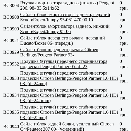
Втулка амортизатора заднего (нижняя) Peugeot
0
BC3004
206, 98- 33.5x14x62
грн.
Сайлентблок амортизатора заднего, верхний
0
BC0908
Scudo/Expert/Jumpy 95-061.470 00 10
грн.
Сайлентблок амортизатора заднего, нижний
0
BC0909
Scudo/Expert/Jumpy 95-06
грн.
Сайлентблок переднего рычага, передний
0
BC0921
Ducato/Boxer 06- (передн.)
грн.
Сайлентблок переднего рычага Citroen
0
BC0929
Berlingo/Peugeot Partner 93-
грн.
Подушка (втулка) переднего стабилизатора
0
BC0932
подвески Peugeot Partner 05- d=23
грн.
Подушка (втулка) переднего стабилизатора
0
BC0933
подвески Citroen Berlingo/Peugeot Partner 1.6 HDi
грн.
08- (d=24mm)
Подушка (втулка) переднего стабилизатора
0
BC0934
подвески Citroen Berlingo/Peugeot Partner 1.6 HDi
грн.
08- (d=24.5mm)
Подушка (втулка) переднего стабилизатора
0
BC0935
подвески Citroen Berlingo/Peugeot Partner 1.6 HDi
грн.
08- (d=25mm)
Сайлентблок задней балки, усиленный Citroen
0
BC0940
C4/Peugeot 307 00- (усиленный)
грн.