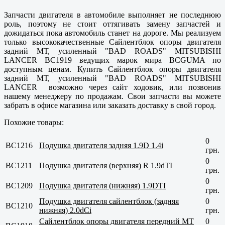
Запчасти двигателя в автомобиле выполняет не последнюю
роль, поэтому не стоит оттягивать замену запчастей и
дожидаться пока автомобиль станет на дороге. Мы реализуем
только высококачественные Сайлентблок опоры двигателя
задний МТ, усиленный "BAD ROADS" MITSUBISHI
LANCER BC1919 ведущих марок мира BCGUMA по
доступным ценам. Купить Сайлентблок опоры двигателя
задний МТ, усиленный "BAD ROADS" MITSUBISHI
LANCER возможно через сайт ходовик, или позвонив
нашему менеджеру по продажам. Свои запчасти вы можете
забрать в офисе магазина или заказать доставку в свой город.
Похожие товары:
0
BC1216
Подушка двигателя задняя 1.9D 1.4i
грн.
0
BC1211
Подушка двигателя (верхняя) R 1.9dTI
грн.
0
BC1209
Подушка двигателя (нижняя) 1.9DTI
грн.
Подушка двигателя сайлентблок (задняя
0
BC1210
нижняя) 2.0dCi
грн.
Сайлентблок опоры двигателя передний МТ
0