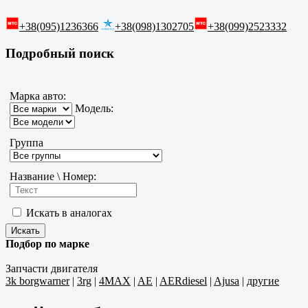
+38(095)1236366
+38(098)1302705
+38(099)2523332
Подробный поиск
Марка авто:
Модель:
Группа
Название \ Номер:
Искать в аналогах
Подбор по марке
Запчасти двигателя
3k borgwarner
|
3rg
|
4MAX
|
AE
|
AERdiesel
|
Ajusa
|
другие