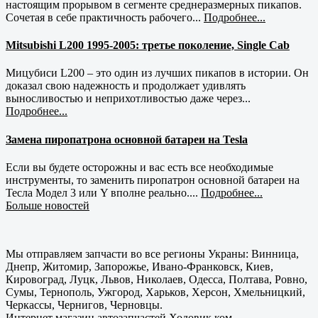
настоящим прорывом в сегменте среднеразмерных пикапов.
Сочетая в себе практичность рабочего...
Подробнее...
Mitsubishi L200 1995-2005: третье поколение, Single Cab
Мицубиси L200 – это один из лучших пикапов в истории. Он
доказал свою надежность и продолжает удивлять
выносливостью и неприхотливостью даже через...
Подробнее...
Замена пиропатрона основной батареи на Tesla
Если вы будете осторожны и вас есть все необходимые
инструменты, то заменить пиропатрон основной батареи на
Тесла Модел 3 или Y вполне реально....
Подробнее...
Больше новостей
Мы отправляем запчасти во все регионы Украны: Винница,
Днепр, Житомир, Запорожье, Ивано-Франковск, Киев,
Кировоград, Луцк, Львов, Николаев, Одесса, Полтава, Ровно,
Сумы, Тернополь, Ужгород, Харьков, Херсон, Хмельницкий,
Черкассы, Чернигов, Черновцы.
Интернет магазин автозапчастей Ходовик.ком