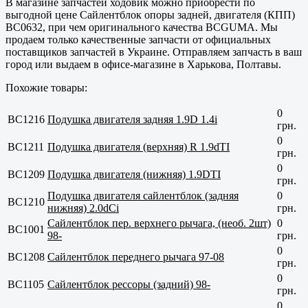
В магазине запчастей ходовик можно приобрести по
выгодной цене Сайлентблок опоры задней, двигателя (КПП)
BC0632, при чем оригинального качества BCGUMA. Мы
продаем только
качественные
запчасти от официальных
поставщиков запчастей в Украине. Отправляем запчасть в ваш
город или выдаем в офисе-магазине в
Харькова, Полтавы
.
Похожие товары:
0
BC1216
Подушка двигателя задняя 1.9D 1.4i
грн.
0
BC1211
Подушка двигателя (верхняя) R 1.9dTI
грн.
0
BC1209
Подушка двигателя (нижняя) 1.9DTI
грн.
Подушка двигателя сайлентблок (задняя
0
BC1210
нижняя) 2.0dCi
грн.
Сайлентблок пер. верхнего рычага, (необ. 2шт)
0
BC1001
98-
грн.
0
BC1208
Сайлентблок переднего рычага 97-08
грн.
0
BC1105
Сайлентблок рессоры (задний) 98-
грн.
0