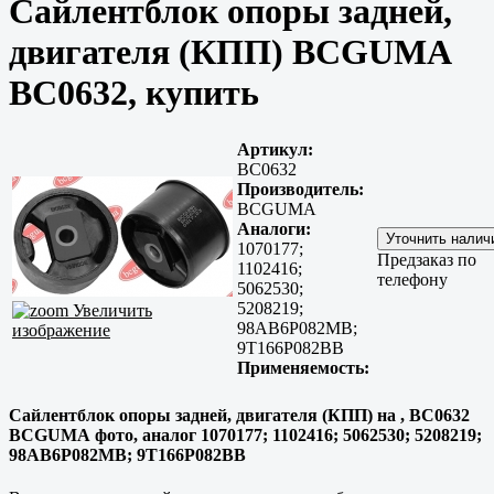
Сайлентблок опоры задней,
двигателя (КПП) BCGUMA
BC0632, купить
Артикул:
BC0632
Производитель:
BCGUMA
Аналоги:
1070177;
Предзаказ по
1102416;
телефону
5062530;
5208219;
Увеличить
98AB6P082MB;
изображение
9T166P082BB
Применяемость:
Сайлентблок опоры задней, двигателя (КПП) на , BC0632
BCGUMA фото, аналог 1070177; 1102416; 5062530; 5208219;
98AB6P082MB; 9T166P082BB