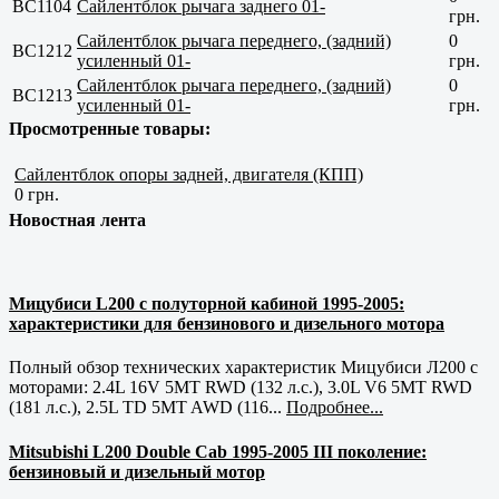
BC1104
Сайлентблок рычага заднего 01-
грн.
Сайлентблок рычага переднего, (задний)
0
BC1212
усиленный 01-
грн.
Сайлентблок рычага переднего, (задний)
0
BC1213
усиленный 01-
грн.
Просмотренные товары:
Сайлентблок опоры задней, двигателя (КПП)
0 грн.
Новостная лента
Мицубиси L200 с полуторной кабиной 1995-2005:
характеристики для бензинового и дизельного мотора
Полный обзор технических характеристик Мицубиси Л200 с
моторами: 2.4L 16V 5MT RWD (132 л.с.), 3.0L V6 5MT RWD
(181 л.с.), 2.5L TD 5MT AWD (116...
Подробнее...
Mitsubishi L200 Double Cab 1995-2005 III поколение:
бензиновый и дизельный мотор