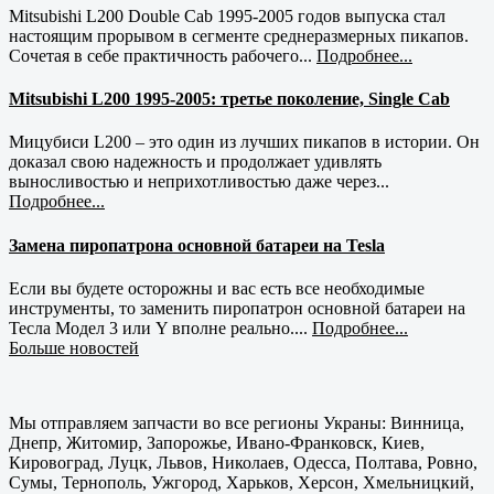
Mitsubishi L200 Double Cab 1995-2005 годов выпуска стал
настоящим прорывом в сегменте среднеразмерных пикапов.
Сочетая в себе практичность рабочего...
Подробнее...
Mitsubishi L200 1995-2005: третье поколение, Single Cab
Мицубиси L200 – это один из лучших пикапов в истории. Он
доказал свою надежность и продолжает удивлять
выносливостью и неприхотливостью даже через...
Подробнее...
Замена пиропатрона основной батареи на Tesla
Если вы будете осторожны и вас есть все необходимые
инструменты, то заменить пиропатрон основной батареи на
Тесла Модел 3 или Y вполне реально....
Подробнее...
Больше новостей
Мы отправляем запчасти во все регионы Украны: Винница,
Днепр, Житомир, Запорожье, Ивано-Франковск, Киев,
Кировоград, Луцк, Львов, Николаев, Одесса, Полтава, Ровно,
Сумы, Тернополь, Ужгород, Харьков, Херсон, Хмельницкий,