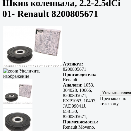
Шкив коленвала, 2.2-2.5dCi
01- Renault 8200805671
Артикул:
8200805671
Увеличить
Производитель:
изображение
Renault
Аналоги:
1053,
304028, 10666,
8200805671,
Предзаказ по
EXP1053, 10497,
телефону
JAD99041J,
658130,
8200805671,
Применяемость:
Renault Movano,