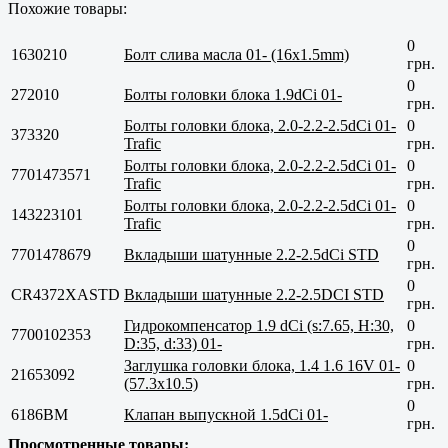
Похожие товары:
0
1630210
Болт слива масла 01- (16x1.5mm)
грн.
0
272010
Болты головки блока 1.9dCi 01-
грн.
Болты головки блока, 2.0-2.2-2.5dCi 01-
0
373320
Trafic
грн.
Болты головки блока, 2.0-2.2-2.5dCi 01-
0
7701473571
Trafic
грн.
Болты головки блока, 2.0-2.2-2.5dCi 01-
0
143223101
Trafic
грн.
0
7701478679
Вкладыши шатунные 2.2-2.5dCi STD
грн.
0
CR4372XASTD
Вкладыши шатунные 2.2-2.5DCI STD
грн.
Гидрокомпенсатор 1.9 dCi (s:7.65, H:30,
0
7700102353
D:35, d:33) 01-
грн.
Заглушка головки блока, 1.4 1.6 16V 01-
0
21653092
(57.3x10.5)
грн.
0
6186BM
Клапан выпускной 1.5dCi 01-
грн.
Просмотренные товары: