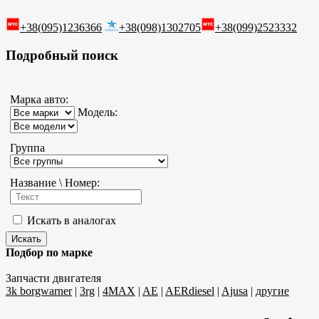
+38(095)1236366
+38(098)1302705
+38(099)2523332
Подробный поиск
Марка авто:
Модель:
Группа
Название \ Номер:
Искать в аналогах
Подбор по марке
Запчасти двигателя
3k borgwarner
|
3rg
|
4MAX
|
AE
|
AERdiesel
|
Ajusa
|
другие