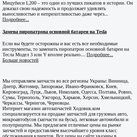
Мицубиси L200 – это один из лучших пикапов в истории. Он
доказал свою надежность и продолжает удивлять
выносливостью и неприхотливостью даже через...
Подробнее...
Замена пиропатрона основной батареи на Tesla
Если вы будете осторожны и вас есть все необходимые
инструменты, то заменить пиропатрон основной батареи на
Тесла Модел 3 или Y вполне реально....
Подробнее...
Больше новостей
Мы отправляем запчасти во все регионы Украны: Винница,
Днепр, Житомир, Запорожье, Ивано-Франковск, Киев,
Кировоград, Луцк, Львов, Николаев, Одесса, Полтава, Ровно,
Сумы, Тернополь, Ужгород, Харьков, Херсон, Хмельницкий,
Черкассы, Чернигов, Черновцы.
Интернет магазин автозапчастей Ходовик.ком
специализируется на продаже запчастей для грузовых авто,
микроавтобусов (запчасти на бусы), легковые автомобили и
полуприцепы. Мы предлагаем отличные цены на рынке
запчастей и предоставляем высочайшего уровня класс
обслуживания клиентов. Все цены на сайте указаны в