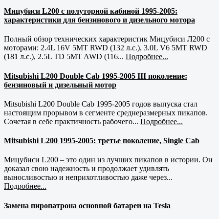
Мицубиси L200 с полуторной кабиной 1995-2005:
характеристики для бензинового и дизельного мотора
Полный обзор технических характеристик Мицубиси Л200 с
моторами: 2.4L 16V 5MT RWD (132 л.с.), 3.0L V6 5MT RWD
(181 л.с.), 2.5L TD 5MT AWD (116...
Подробнее...
Mitsubishi L200 Double Cab 1995-2005 III поколение:
бензиновый и дизельный мотор
Mitsubishi L200 Double Cab 1995-2005 годов выпуска стал
настоящим прорывом в сегменте среднеразмерных пикапов.
Сочетая в себе практичность рабочего...
Подробнее...
Mitsubishi L200 1995-2005: третье поколение, Single Cab
Мицубиси L200 – это один из лучших пикапов в истории. Он
доказал свою надежность и продолжает удивлять
выносливостью и неприхотливостью даже через...
Подробнее...
Замена пиропатрона основной батареи на Tesla