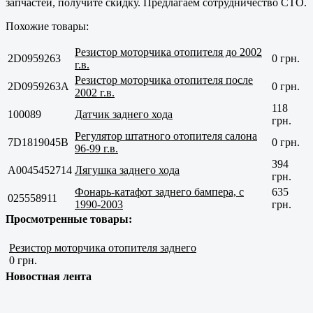
запчастей, получите скидку. Предлагаем сотрудничество СТО.
Похожие товары:
Резистор моторчика отопителя до 2002
2D0959263
0 грн.
г.в.
Резистор моторчика отопителя после
2D0959263A
0 грн.
2002 г.в.
118
100089
Датчик заднего хода
грн.
Регулятор штатного отопителя салона
7D1819045B
0 грн.
96-99 г.в.
394
A0045452714
Лягушка заднего хода
грн.
Фонарь-катафот заднего бампера, с
635
025558911
1990-2003
грн.
Просмотренные товары:
Резистор моторчика отопителя заднего
0 грн.
Новостная лента