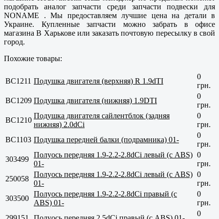
подобрать аналог запчасти среди запчасти подвески для
NONAME . Мы предоставляем лучшие цена на детали в
Украине. Купленные запчасти можно забрать в офисе
магазина В Харькове или заказать почтовую пересылку в свой
город.
Похожие товары:
0
BC1211
Подушка двигателя (верхняя) R 1.9dTI
грн.
0
BC1209
Подушка двигателя (нижняя) 1.9DTI
грн.
Подушка двигателя сайлентблок (задняя
0
BC1210
нижняя) 2.0dCi
грн.
0
BC1103
Подушка передней балки (подрамника) 01-
грн.
Полуось передняя 1.9-2.2-2.8dCi левый (с ABS)
0
303499
01-
грн.
Полуось передняя 1.9-2.2-2.8dCi левый (с ABS)
0
250058
01-
грн.
Полуось передняя 1.9-2.2-2.8dCi правый (с
0
303500
ABS) 01-
грн.
0
299151
Полуось передняя 2.5dCi правый (с ABS) 01-