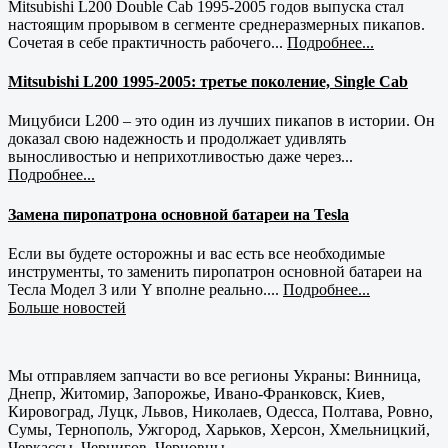
Mitsubishi L200 Double Cab 1995-2005 годов выпуска стал
настоящим прорывом в сегменте среднеразмерных пикапов.
Сочетая в себе практичность рабочего...
Подробнее...
Mitsubishi L200 1995-2005: третье поколение, Single Cab
Мицубиси L200 – это один из лучших пикапов в истории. Он
доказал свою надежность и продолжает удивлять
выносливостью и неприхотливостью даже через...
Подробнее...
Замена пиропатрона основной батареи на Tesla
Если вы будете осторожны и вас есть все необходимые
инструменты, то заменить пиропатрон основной батареи на
Тесла Модел 3 или Y вполне реально....
Подробнее...
Больше новостей
Мы отправляем запчасти во все регионы Украны: Винница,
Днепр, Житомир, Запорожье, Ивано-Франковск, Киев,
Кировоград, Луцк, Львов, Николаев, Одесса, Полтава, Ровно,
Сумы, Тернополь, Ужгород, Харьков, Херсон, Хмельницкий,
Черкассы, Чернигов, Черновцы.