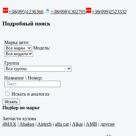
+38(095)1236366
+38(098)1302705
+38(099)2523332
Подробный поиск
Марка авто:
Модель:
Группа
Название \ Номер:
Искать в аналогах
Подбор по марке
Запчасти кузова
4MAX
|
Abakus
|
Airtech
|
alfa car
|
Alkar
|
AMB
|
другие