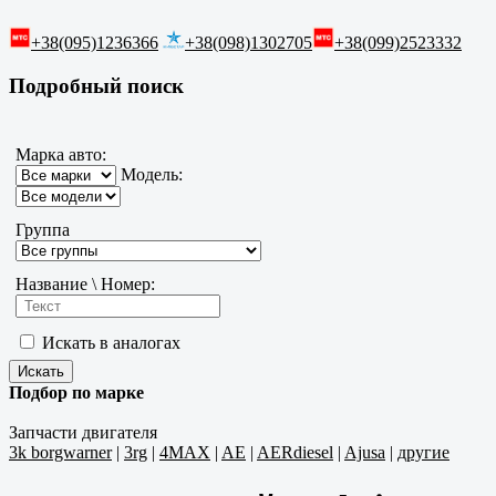
+38(095)1236366
+38(098)1302705
+38(099)2523332
Подробный поиск
Марка авто:
Модель:
Группа
Название \ Номер:
Искать в аналогах
Подбор по марке
Запчасти двигателя
3k borgwarner
|
3rg
|
4MAX
|
AE
|
AERdiesel
|
Ajusa
|
другие