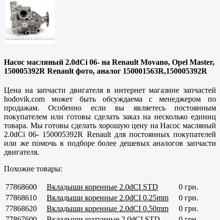
Насос масляный 2.0dCi 06- на Renault Movano, Opel Master,
150005392R Renault фото, аналог 150001563R,150005392R
Цена на запчасти двигателя в интернет магазине запчастей
hodovik.com может быть обсуждаема с менеджером по
продажам. Особенно если вы являетесь постоянным
покупателем или готовы сделать заказ на несколько единиц
товара. Мы готовы сделать хорошую цену на Насос масляный
2.0dCi 06- 150005392R Renault для постоянных покупателей
или же помочь в подборе более дешевых аналогов запчасти
двигателя.
Похожие товары:
77868600
Вкладыши коренные 2.0dCI STD
0 грн.
77868610
Вкладыши коренные 2.0dCI 0.25mm
0 грн.
77868620
Вкладыши коренные 2.0dCI 0.50mm
0 грн.
77867600
Вкладыши шатунные 2.0dCI STD
0 грн.