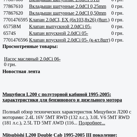
77867610
Вкладыши шатунные 2.0dCI 0,25mm
0 грн.
77867620
Вкладыши шатунные 2.0dCI 0,50mm
0 грн.
7701476595
Клапан 2.0dCI, EX (6x103,8x26) (8шт.)
0 грн.
6575BM
Клапан выпускной 2.0dCi 05-
0 грн.
6574S
Клапан впускной 2.0dCi 05-
0 грн.
7701476596
Клапан впускной 2.0dCi 05- (к-кт.8шт)
0 грн.
Просмотренные товары:
Насос масляный 2.0dCi 06-
0 грн.
Новостная лента
Мицубиси L200 с полуторной кабиной 1995-2005:
характеристики для бензинового и дизельного мотора
Полный обзор технических характеристик Мицубиси Л200 с
моторами: 2.4L 16V 5MT RWD (132 л.с.), 3.0L V6 5MT RWD
(181 л.с.), 2.5L TD 5MT AWD (116...
Подробнее...
Mitsubishi L200 Double Cab 1995-2005 III поколение: