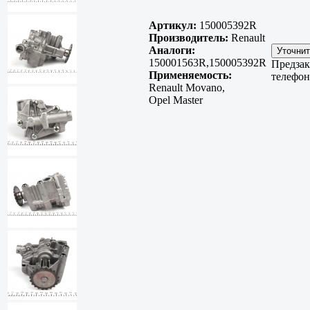
Артикул:
150005392R
Производитель:
Renault
Аналоги:
150001563R,150005392R
Предзак
Применяемость:
телефон
Renault Movano,
Opel Master