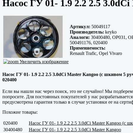
Насос ГУ 01- 1.9 2.2 2.5 3.0dC
Артикул:
50049117
Производитель:
keyko
Аналоги:
30400480, OP031, OP
500491176, 020400
Применяемость:
Renault Trafic, Opel Vivaro
Увеличить изображение
Насос ГУ 01- 1.9 2.2 2.5 3.0dCi Master Kangoo (с шкивом 5 ру
020400
Если вы нашли нас через поиск, это не случайно! Мы подбере
попросите. Для постоянных покупателей у нас разрабатывается
предусмотрена гарантия только в случае установки ее на сер
Похожие товары:
020400
Насос ГУ 01- 1.9 2.2 2.5 3.0dCi Master Kangoo (с ш
30400480
Насос ГУ 01- 1.9 2.2 2.5 3.0dCi Master Kangoo