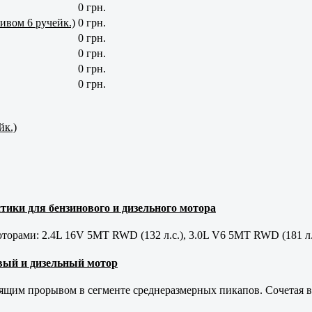
0 грн.
кивом 6 ручейк.)
0 грн.
0 грн.
0 грн.
0 грн.
0 грн.
йк.)
тики для бензинового и дизельного мотора
орами: 2.4L 16V 5MT RWD (132 л.с.), 3.0L V6 5MT RWD (181 л.
новый и дизельный мотор
оящим прорывом в сегменте среднеразмерных пикапов. Сочетая в 