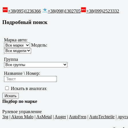
+38(095)1236366
+38(098)1302705
+38(099)2523332
Подробный поиск
Марка авто:
Модель:
Группа
Название \ Номер:
Искать в аналогах
Подбор по марке
Рулевое управление
3rg
|
Akron Malo
|
AsMetal
|
Auger
|
AutoFren
|
AutoTechteile
|
друг