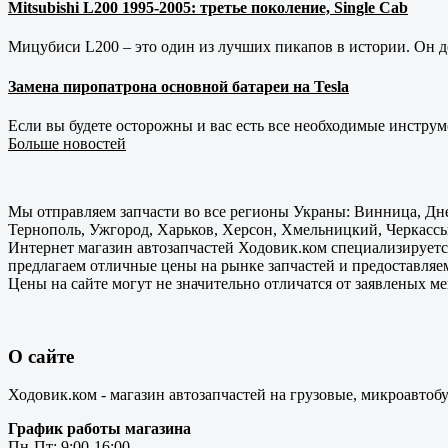
Mitsubishi L200 1995-2005: третье поколение, Single Cab
Мицубиси L200 – это один из лучших пикапов в истории. Он д
Замена пиропатрона основной батареи на Tesla
Если вы будете осторожны и вас есть все необходимые инструм
Больше новостей
Мы отправляем запчасти во все регионы Украны: Винница, Дне
Тернополь, Ужгород, Харьков, Херсон, Хмельницкий, Черкассы
Интернет магазин автозапчастей Ходовик.ком специализируется
предлагаем отличные цены на рынке запчастей и предоставляе
Цены на сайте могут не значительно отличатся от заявленых м
О сайте
Ходовик.ком - магазин автозапчастей на грузовые, микроавтоб
График работы магазина
Пн-Пт: 9:00-16:00