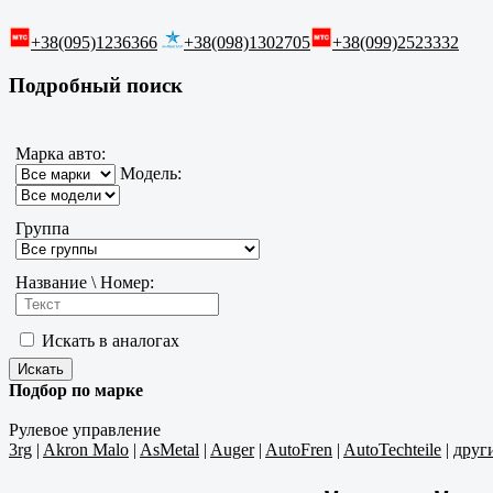
+38(095)1236366
+38(098)1302705
+38(099)2523332
Подробный поиск
Марка авто:
Модель:
Группа
Название \ Номер:
Искать в аналогах
Подбор по марке
Рулевое управление
3rg
|
Akron Malo
|
AsMetal
|
Auger
|
AutoFren
|
AutoTechteile
|
друг