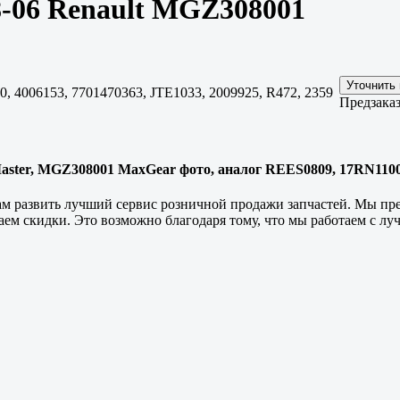
-06 Renault MGZ308001
 4006153, 7701470363, JTE1033, 2009925, R472, 2359
Предзаказ
aster, MGZ308001 MaxGear фото, аналог REES0809, 17RN1100, 
нам развить лучший сервис розничной продажи запчастей. Мы п
аем скидки. Это возможно благодаря тому, что мы работаем с л