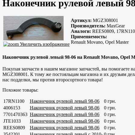
Наконечник рулевой левый 98
Артикул:
MGZ308001
Производитель:
MaxGear
Аналоги:
REES0809, 17RN1100,
Применяемость:
Renault Movano, Opel Master
Увеличить изображение
Наконечник рулевой левый 98-06 на Renault Movano, Opel M
Покупая запчасти в нашем магазине запчастей, вы помогаете 
MGZ308001. К тому же постояльцам магазина и их друзьям дел
нас подделки, мы против второсортного товара!
Похожие товары:
17RN1100
Наконечник рулевой левый 98-06
0 грн.
4006153
Наконечник рулевой левый 98-06
0 грн.
7701470363
Наконечник рулевой левый 98-06
0 грн.
JTE1033
Наконечник рулевой левый 98-06
0 грн.
REES0809
Наконечник рулевой левый 98-06
0 грн.
3542201
Наконечник рулевой левый с 2010-
0 грн.